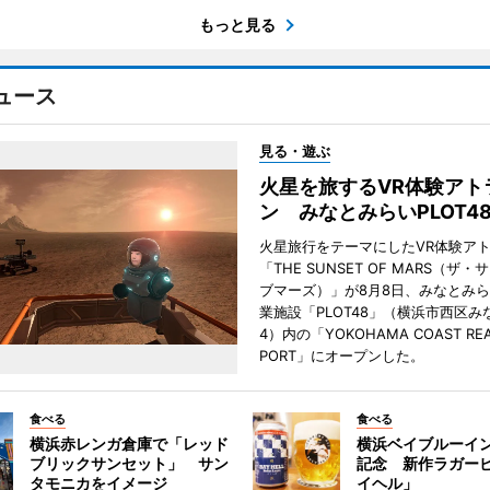
もっと見る
ュース
見る・遊ぶ
火星を旅するVR体験アト
ン みなとみらいPLOT4
火星旅行をテーマにしたVR体験ア
「THE SUNSET OF MARS（ザ
ブマーズ）」が8月8日、みなとみ
業施設「PLOT48」（横浜市西区み
4）内の「YOKOHAMA COAST REA
PORT」にオープンした。
食べる
食べる
横浜赤レンガ倉庫で「レッド
横浜ベイブルーイン
ブリックサンセット」 サン
記念 新作ラガー
タモニカをイメージ
イヘル」