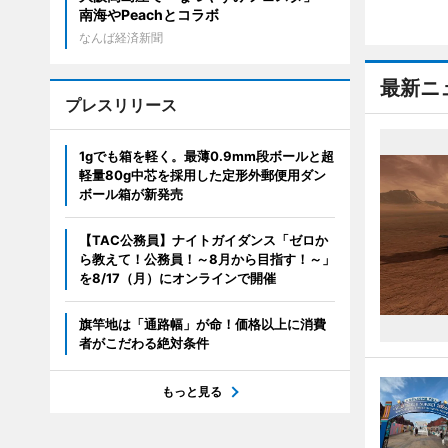
南海やPeachとコラボ
なんば経済新聞
最新ニ
プレスリリース
1gでも箱を軽く。最薄0.9mm段ボールと超
軽量80g中芯を採用した定形外郵便用ダン
ボール箱が新発売
【TAC公務員】ナイトガイダンス「ゼロか
ら教えて！公務員！～8月から目指す！～」
を8/17（月）にオンラインで開催
旗竿地は「通路幅」が命！価格以上に消費
者がこだわる絶対条件
もっと見る