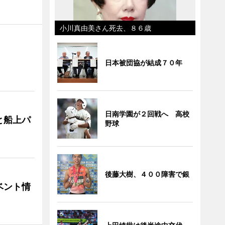
小川真由美さん死去、８６歳
日本被団協が結成７０年
日南学園が２回戦へ 高校
と船上パ
野球
後藤大樹、４００障害で銀
ベント情