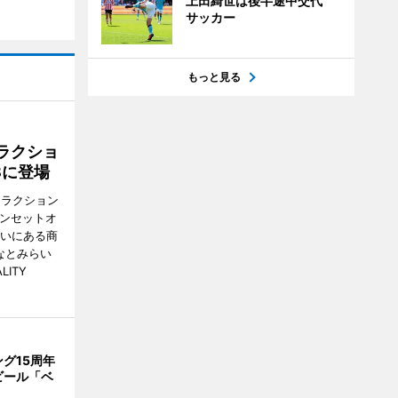
上田綺世は後半途中交代
サッカー
もっと見る
ラクショ
8に登場
トラクション
・サンセットオ
らいにある商
なとみらい
LITY
グ15周年
ビール「ベ