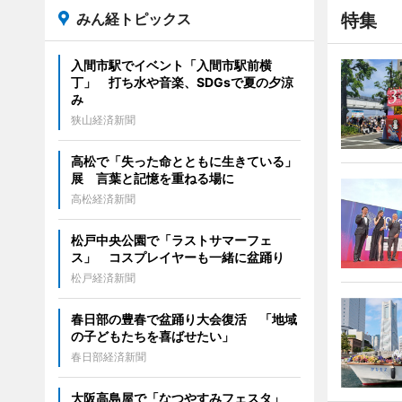
みん経トピックス
特集
入間市駅でイベント「入間市駅前横
丁」 打ち水や音楽、SDGsで夏の夕涼
み
狭山経済新聞
高松で「失った命とともに生きている」
展 言葉と記憶を重ねる場に
高松経済新聞
松戸中央公園で「ラストサマーフェ
ス」 コスプレイヤーも一緒に盆踊り
松戸経済新聞
春日部の豊春で盆踊り大会復活 「地域
の子どもたちを喜ばせたい」
春日部経済新聞
大阪高島屋で「なつやすみフェスタ」