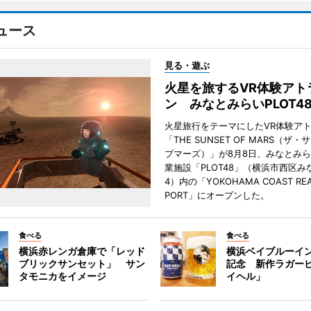
ュース
見る・遊ぶ
火星を旅するVR体験アト
ン みなとみらいPLOT4
火星旅行をテーマにしたVR体験ア
「THE SUNSET OF MARS（ザ
ブマーズ）」が8月8日、みなとみ
業施設「PLOT48」（横浜市西区み
4）内の「YOKOHAMA COAST REA
PORT」にオープンした。
食べる
食べる
横浜赤レンガ倉庫で「レッド
横浜ベイブルーイン
ブリックサンセット」 サン
記念 新作ラガー
タモニカをイメージ
イヘル」