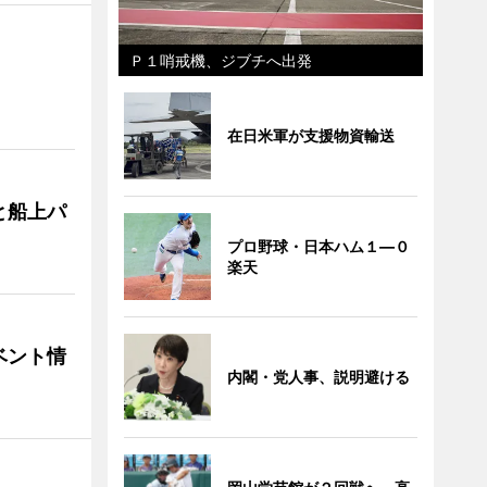
Ｐ１哨戒機、ジブチへ出発
在日米軍が支援物資輸送
と船上パ
プロ野球・日本ハム１―０
楽天
ベント情
内閣・党人事、説明避ける