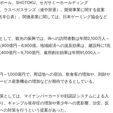
ール、SHOTOKU、セガサミーホールディング
、ラスベガスサンズ（途中辞退）。開発事業に関する提案
名非公表）。関連産業に関しては、日本ゲーミング協会など
して、観光の振興では、IRへの訪問者数は年間2,100万人～
4,900億円～6,900億。地域経済への波及効果は、建設時に1兆
7,400億円～9,700億円、雇用創出効果は年間91,000人～
～1,000億円で、周辺地への宿泊、飲食客の増加や、則財や
ービス産業機会の増加などが期待できるとしている。
策としては、マイナンバーカードや顔認証システムによる入
り、ギャンブル依存症の増加や青少年への悪影響、治安、反
への対策を行うという提案があった。