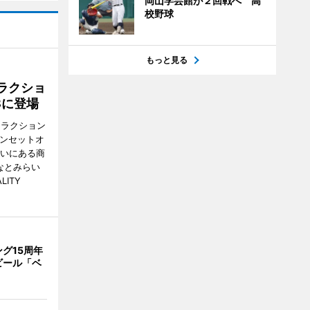
岡山学芸館が２回戦へ 高
校野球
もっと見る
ラクショ
8に登場
トラクション
・サンセットオ
らいにある商
なとみらい
LITY
グ15周年
ビール「ベ