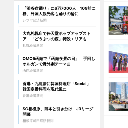
「渋谷盆踊り」に6万7000人 109前に
櫓、外国人観光客も踊りの輪に
シブヤ経済新聞
大丸札幌店で任天堂ポップアップスト
ア 「どうぶつの森」特設エリアも
札幌経済新聞
OMO5函館で「函館夜景の日」 手回し
オルガンで野外劇テーマ曲
函館経済新聞
香港・九龍塘に韓国料理店「Social」
韓国定番料理を現代風に
香港経済新聞
SC相模原、熊本と引き分け J3リーグ
開幕
相模原町田経済新聞