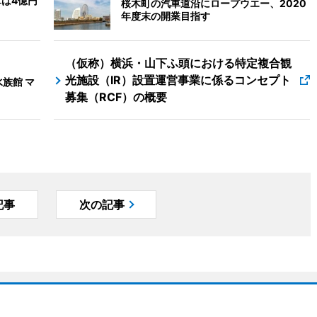
算は4億円
桜木町の汽車道沿にロープウエー、2020
年度末の開業目指す
（仮称）横浜・山下ふ頭における特定複合観
光施設（IR）設置運営事業に係るコンセプト
族館 マ
募集（RCF）の概要
記事
次の記事