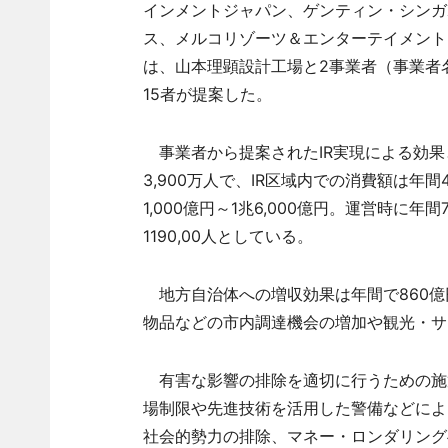
インメントジャパン、ゲンティン・シンガポ
ス、メルコリゾーツ＆エンターテイメント
は、山本理顕設計工場と2事業者（事業者
15者が提案した。
事業者から提案されたIR実現による効果と
3,900万人で、IR区域内での消費額は年間
1,000億円～1兆6,000億円。運営時に年間
1190,00人としている。
地方自治体への増収効果は年間で860億円
物品などの市内調達機会の増加や観光・サ
有害な影響の排除を適切に行うための施
場制限や先進技術を活用した警備などによ
社会的勢力の排除、マネー・ロンダリング