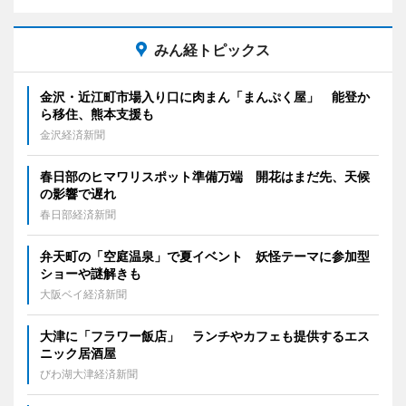
みん経トピックス
金沢・近江町市場入り口に肉まん「まんぷく屋」 能登か
ら移住、熊本支援も
金沢経済新聞
春日部のヒマワリスポット準備万端 開花はまだ先、天候
の影響で遅れ
春日部経済新聞
弁天町の「空庭温泉」で夏イベント 妖怪テーマに参加型
ショーや謎解きも
大阪ベイ経済新聞
大津に「フラワー飯店」 ランチやカフェも提供するエス
ニック居酒屋
びわ湖大津経済新聞