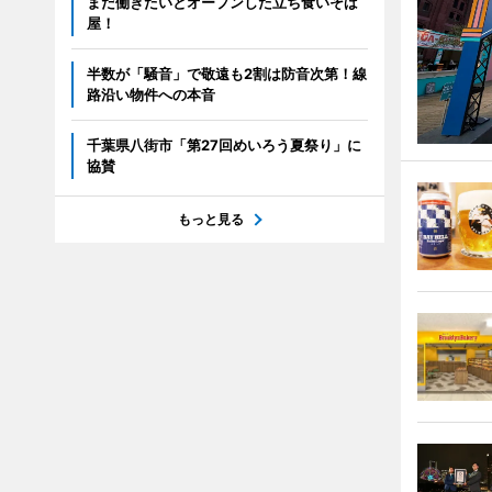
まだ働きたいとオープンした立ち食いそば
屋！
半数が「騒音」で敬遠も2割は防音次第！線
路沿い物件への本音
千葉県八街市「第27回めいろう夏祭り」に
協賛
もっと見る