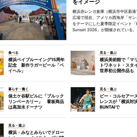
をイメージ
横浜赤レンガ倉庫（横浜市中区新港
広場で現在、アメリカ西海岸「サン
をテーマにした夏季限定イベント「Red
Sunset 2026」が開催されている。
食べる
見る・遊ぶ
横浜ベイブルーイング15周年
横浜美術館で「マ
記念 新作ラガービール「ベ
トワネット・スタ
イヘル」
世界初公開作品も
暮らす・働く
見る・遊ぶ
保土ケ谷駅ビルに「ブルック
ビー・コルセアー
リンベーカリー」 看板商品
レンスが「横浜対
は高加水ドーナツ
BUNTAIで
見る・遊ぶ
横浜・みなとみらいでドロー