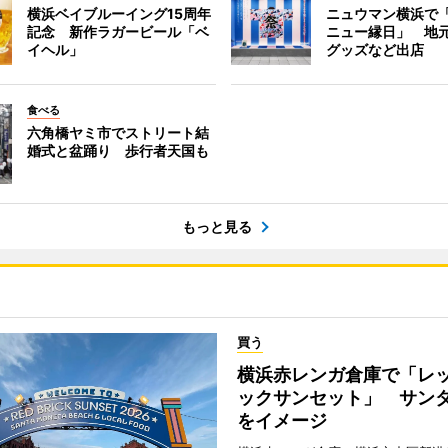
横浜ベイブルーイング15周年
ニュウマン横浜で
記念 新作ラガービール「ベ
ニュー縁日」 地
イヘル」
グッズなど出店
食べる
六角橋ヤミ市でストリート結
婚式と盆踊り 歩行者天国も
もっと見る
買う
横浜赤レンガ倉庫で「レ
ックサンセット」 サン
をイメージ