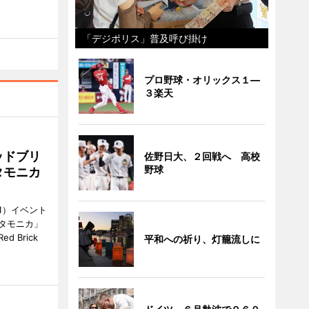
「デジポリス」普及呼び掛け
プロ野球・オリックス１―
３楽天
ッドブリ
佐野日大、２回戦へ 高校
野球
タモニカ
1）イベント
タモニカ」
 Brick
平和への祈り、灯籠流しに