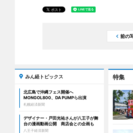
前の
みん経トピックス
特集
北広島で沖縄フェス開催へ
MONGOL800、DA PUMPら出演
札幌経済新聞
デザイナー・戸田光祐さんが八王子が舞
台の漫画動画公開 商店会との企画も
八王子経済新聞