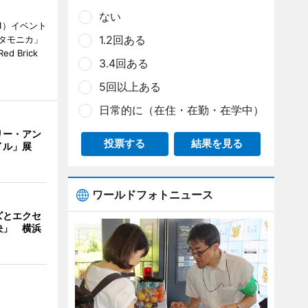
ない
1）イベント
1.2回ある
タモニカ」
 Brick
3.4回ある
5回以上ある
日常的に（在住・在勤・在学中）
リー・アン
投票する
結果を見る
イル」展
ワールドフォトニュース
ズとエクセ
決」 横浜