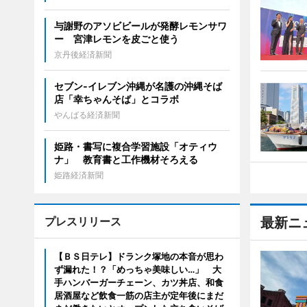
与謝野のアソビビールが発酵レモンサワ
ー 宮津レモンを皮ごと使う
京丹後経済新聞
セブン‐イレブン沖縄が名護の沖縄そば
店「幸ちゃんそば」とコラボ
やんばる経済新聞
姫路・書写に複合学習施設「オティウ
ナ」 教育書と工作機材そろえる
姫路経済新聞
プレスリリース
最新ニ
【ＢＳ日テレ】ドランク塚地の本音が思わ
ず漏れた！？「めっちゃ美味しい…」 大
手ハンバーガーチェーン、カツ丼店、和食
居酒屋など飲食一筋の店主が定年後にまだ