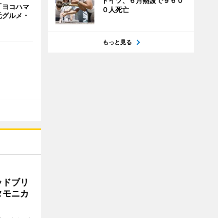
ドイツ、６月熱波で９６０
「ヨコハマ
０人死亡
元グルメ・
もっと見る
ッドブリ
タモニカ