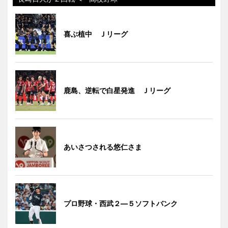
喜ぶ植中 Ｊリーグ
鹿島、逆転で白星発進 Ｊリーグ
あいさつされる悠仁さま
プロ野球・西武２―５ソフトバンク