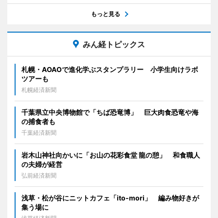
もっと見る
みん経トピックス
札幌・AOAOで進化学ぶスタンプラリー 小学生向けラボ
ツアーも
札幌経済新聞
千葉県立中央博物館で「ちば恐竜博」 巨大肉食恐竜や海
の捕食者も
千葉経済新聞
岩木山神社向かいに「お山の花彩食堂 龍の憩」 和食職人
の夫婦が経営
弘前経済新聞
浅草・松が谷にニットカフェ「ito-mori」 編み物好きが
集う場に