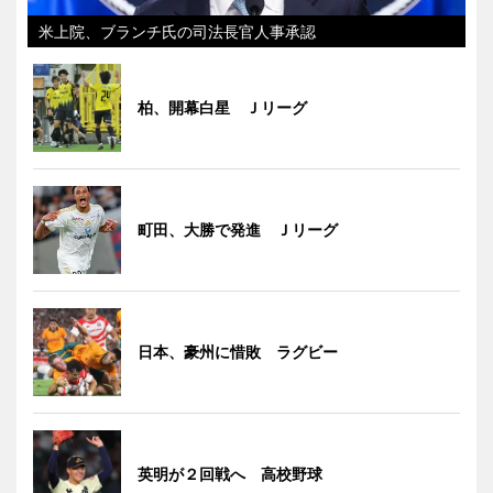
米上院、ブランチ氏の司法長官人事承認
柏、開幕白星 Ｊリーグ
町田、大勝で発進 Ｊリーグ
日本、豪州に惜敗 ラグビー
英明が２回戦へ 高校野球