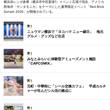
横浜赤レンガ倉庫（横浜市中区新港1）イベント広場で現在、アメリカ
西海岸「サンタモニカ」をテーマにした夏季限定イベント「Red Brick
Sunset 2026」が開催されている。
買う
ニュウマン横浜で「ヨコハマ ニュー縁日」 地元
グルメ・グッズなど出店
買う
みなとみらいに体験型アミューズメント施設
「CAPCOMIX」
買う
元町・中華街に「シール交換カフェ」 平成カルチ
ャーが生んだシル活の拠点に
買う