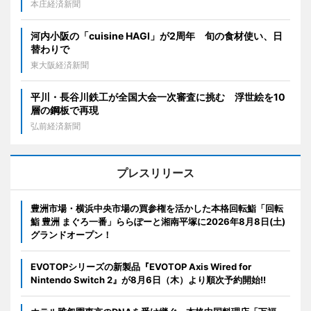
本庄経済新聞
河内小阪の「cuisine HAGI」が2周年 旬の食材使い、日
替わりで
東大阪経済新聞
平川・長谷川鉄工が全国大会一次審査に挑む 浮世絵を10
層の鋼板で再現
弘前経済新聞
プレスリリース
豊洲市場・横浜中央市場の買参権を活かした本格回転鮨「回転
鮨 豊洲 まぐろ一番」ららぽーと湘南平塚に2026年8月8日(土)
グランドオープン！
EVOTOPシリーズの新製品『EVOTOP Axis Wired for
Nintendo Switch 2』が8月6日（木）より順次予約開始!!