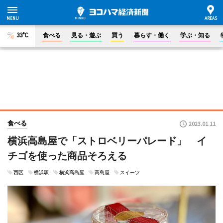
33°C
食べる
見る・遊ぶ
買う
暮らす・働く
学ぶ・知る
食べる
2023.01.11
横浜高島屋で「ストロベリーパレード」 イ
チゴを使った商品そろえる
西区
横浜駅
横浜高島屋
高島屋
スイーツ