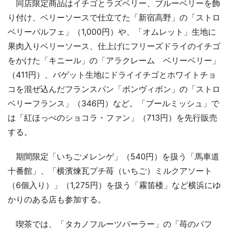
同店限定商品はイチゴとラズベリー、ブルーベリーを飾
り付け、ベリーソースで仕立てた「新宿高野」の「ストロ
ベリーパルフェ」（1,000円）や、「オムレット」生地に
果肉入りベリーソース、仕上げにフリーズドライのイチゴ
をかけた「キニール」の「アラクレーム ベリーベリー」
（411円）、バゲット生地にドライイチゴとホワイトチョ
コを混ぜ込んだフランスパン「ボンヴィボン」の「ストロ
ベリーフランス」（346円）など。「ブールミッシュ」で
は「紅ほっぺのショコラ・ファン」（713円）を先行販売
する。
期間限定「いちごメレンゲ」（540円）を扱う「馬車道
十番館」、「横濱煉瓦プチ苺（いちご）ミルクアソート
（6個入り）」（1,275円）を扱う「霧笛楼」など横浜にゆ
かりのある店も参加する。
喫茶では、「タカノフルーツパーラー」の「苺のパフ