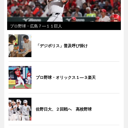
プロ野球・広島７―１１巨人
「デジポリス」普及呼び掛け
プロ野球・オリックス１―３楽天
佐野日大、２回戦へ 高校野球