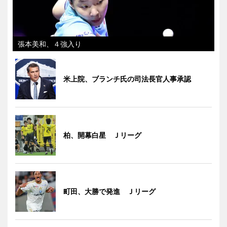
張本美和、４強入り
米上院、ブランチ氏の司法長官人事承認
柏、開幕白星 Ｊリーグ
町田、大勝で発進 Ｊリーグ