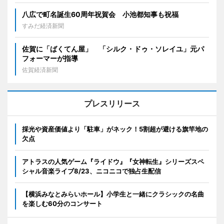
八広で町名誕生60周年祝賀会 小池都知事も祝福
すみだ経済新聞
佐賀に「ばくてん屋」 「シルク・ドゥ・ソレイユ」元パ
フォーマーが指導
佐賀経済新聞
プレスリリース
採光や資産価値より「駐車」がネック！5割超が避ける旗竿地の
欠点
アトラスの人気ゲーム『ライドウ』『女神転生』シリーズスペ
シャル音楽ライブ8/23、ニコニコで独占生配信
【横浜みなとみらいホール】小学生と一緒にクラシックの名曲
を楽しむ60分のコンサート