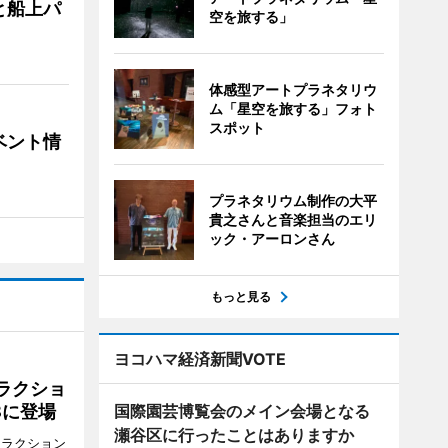
と船上パ
空を旅する」
体感型アートプラネタリウ
ム「星空を旅する」フォト
スポット
ベント情
プラネタリウム制作の大平
貴之さんと音楽担当のエリ
ック・アーロンさん
もっと見る
ヨコハマ経済新聞VOTE
ラクショ
国際園芸博覧会のメイン会場となる
8に登場
瀬谷区に行ったことはありますか
トラクション