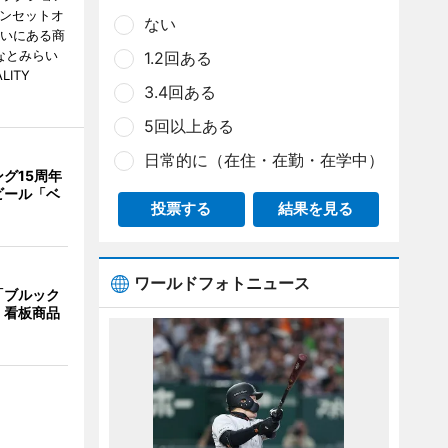
・サンセットオ
ない
らいにある商
なとみらい
1.2回ある
LITY
3.4回ある
5回以上ある
日常的に（在住・在勤・在学中）
グ15周年
ビール「ベ
投票する
結果を見る
ワールドフォトニュース
「ブルック
 看板商品