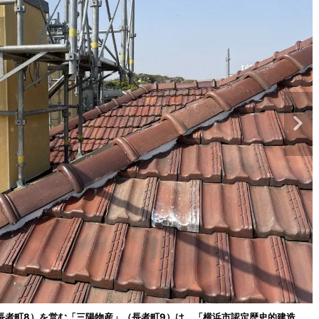
長者町8）を営む「三陽物産」（長者町9）は、「横浜市認定歴史的建造