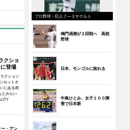
プロ野球・巨人７―３ヤクルト
鳴門渦潮が２回戦へ 高校
野球
ラクショ
8に登場
日本、モンゴルに敗れる
トラクション
・サンセットオ
らいにある商
なとみらい
中島ひとみ、女子１００障
LITY
害で日本新
リー・アン