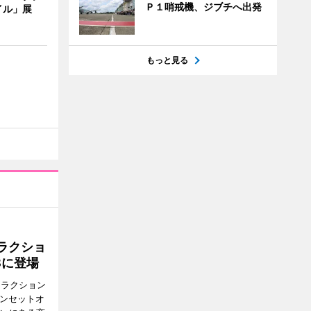
Ｐ１哨戒機、ジブチへ出発
イル」展
もっと見る
ラクショ
8に登場
トラクション
・サンセットオ