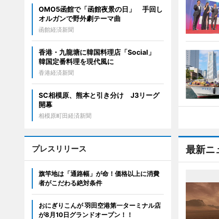
OMO5函館で「函館夜景の日」 手回し
オルガンで野外劇テーマ曲
函館経済新聞
香港・九龍塘に韓国料理店「Social」
韓国定番料理を現代風に
香港経済新聞
SC相模原、熊本と引き分け J3リーグ
開幕
相模原町田経済新聞
プレスリリース
最新ニ
旗竿地は「通路幅」が命！価格以上に消費
者がこだわる絶対条件
おにぎりこんが 羽田空港第一ターミナル店
が8月10日グランドオープン！！