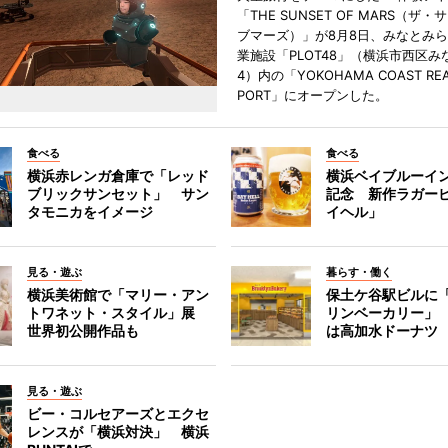
「THE SUNSET OF MARS（ザ
ブマーズ）」が8月8日、みなとみ
業施設「PLOT48」（横浜市西区み
4）内の「YOKOHAMA COAST REA
PORT」にオープンした。
食べる
食べる
横浜赤レンガ倉庫で「レッド
横浜ベイブルーイン
ブリックサンセット」 サン
記念 新作ラガー
タモニカをイメージ
イヘル」
見る・遊ぶ
暮らす・働く
横浜美術館で「マリー・アン
保土ケ谷駅ビルに
トワネット・スタイル」展
リンベーカリー」
世界初公開作品も
は高加水ドーナツ
見る・遊ぶ
ビー・コルセアーズとエクセ
レンスが「横浜対決」 横浜