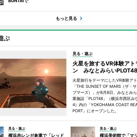
BUNTAIで
もっと見る
遊ぶ
見る・遊ぶ
火星を旅するVR体験アト
ン みなとみらいPLOT4
火星旅行をテーマにしたVR体験ア
「THE SUNSET OF MARS（ザ
ブマーズ）」が8月8日、みなとみ
業施設「PLOT48」（横浜市西区み
4）内の「YOKOHAMA COAST REA
PORT」にオープンした。
見る・遊ぶ
見る・遊ぶ
横浜赤レンガ倉庫で「レッド
横浜美術館で「マ