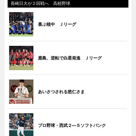
長崎日大が２回戦へ 高校野球
喜ぶ植中 Ｊリーグ
鹿島、逆転で白星発進 Ｊリーグ
あいさつされる悠仁さま
プロ野球・西武２―５ソフトバンク