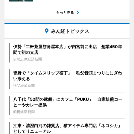
もっと見る
みん経トピックス
伊勢「二軒茶屋餅角屋本店」が内宮前に出店 創業450年
間で初の支店
伊勢志摩経済新聞
皆野で「タイムスリップ横丁」 秩父音頭まつりににぎわ
い添える
秩父経済新聞
八千代「52間の縁側」にカフェ「PUKU」 自家焙煎コー
ヒーやカレー提供
船橋経済新聞
江東・清澄白河の雑貨店、猫アイテム専門店「ネコシカ」
としてリニューアル