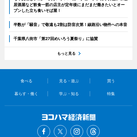
居酒屋など飲食一筋の店主が定年後にまだまだ働きたいとオー
プンした立ち食いそば屋！
半数が「騒音」で敬遠も2割は防音次第！線路沿い物件への本音
千葉県八街市「第27回めいろう夏祭り」に協賛
もっと見る
食べる
見る・遊ぶ
買う
暮らす・働く
学ぶ・知る
特集