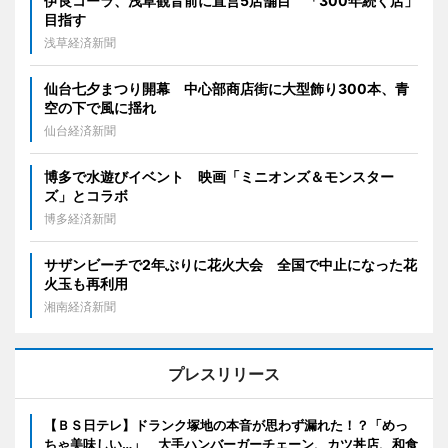
伊良コーラ、浅草観音前に直営5店舗目 「300年続く店」
目指す
浅草経済新聞
仙台七夕まつり開幕 中心部商店街に大型飾り300本、青
空の下で風に揺れ
仙台経済新聞
博多で水遊びイベント 映画「ミニオンズ＆モンスター
ズ」とコラボ
博多経済新聞
サザンビーチで2年ぶりに花火大会 全国で中止になった花
火玉も再利用
湘南経済新聞
プレスリリース
【ＢＳ日テレ】ドランク塚地の本音が思わず漏れた！？「めっ
ちゃ美味しい…」 大手ハンバーガーチェーン、カツ丼店、和食