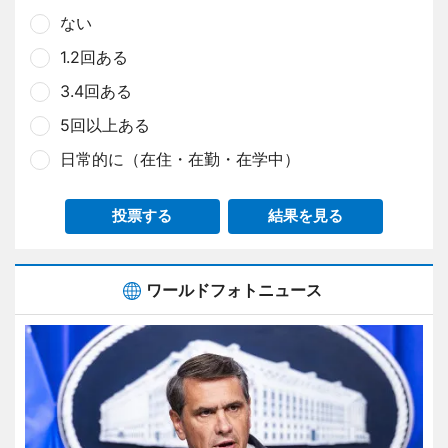
ない
1.2回ある
3.4回ある
5回以上ある
日常的に（在住・在勤・在学中）
投票する
結果を見る
ワールドフォトニュース