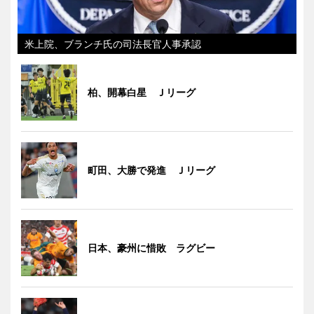
米上院、ブランチ氏の司法長官人事承認
柏、開幕白星 Ｊリーグ
町田、大勝で発進 Ｊリーグ
日本、豪州に惜敗 ラグビー