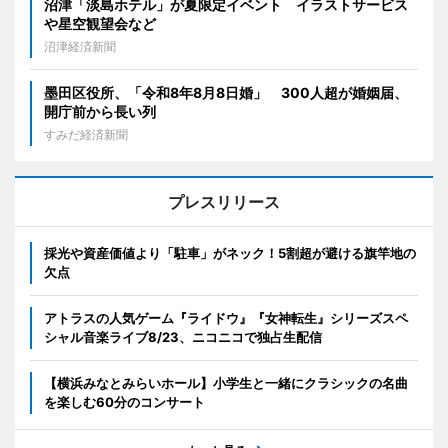
沼津「淡島ホテル」が夏限定イベント イラストサービス
や星空観望会など
沼津経済新聞
墨田区役所、「令和8年8月8日婚」 300人超が婚姻届、
開庁前から長い列
すみだ経済新聞
プレスリリース
採光や資産価値より「駐車」がネック！5割超が避ける旗竿地の
欠点
アトラスの人気ゲーム『ライドウ』『女神転生』シリーズスペ
シャル音楽ライブ8/23、ニコニコで独占生配信
【横浜みなとみらいホール】小学生と一緒にクラシックの名曲
を楽しむ60分のコンサート