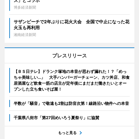
ズ」とコラボ
博多経済新聞
サザンビーチで2年ぶりに花火大会 全国で中止になった花
火玉も再利用
湘南経済新聞
プレスリリース
【ＢＳ日テレ】ドランク塚地の本音が思わず漏れた！？「めっ
ちゃ美味しい…」 大手ハンバーガーチェーン、カツ丼店、和食
居酒屋など飲食一筋の店主が定年後にまだまだ働きたいとオー
プンした立ち食いそば屋！
半数が「騒音」で敬遠も2割は防音次第！線路沿い物件への本音
千葉県八街市「第27回めいろう夏祭り」に協賛
もっと見る