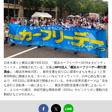
日本大通りと横浜公園で9月22日、「横浜カーフリーデー2019＆モビリティ
ウィーク」が開催されている。主催は
NPO法人「横浜カーフリーデ―実行委
員会」
（横浜市神奈川区）。都市交通を切り口に環境やまちを考えようと世
界同時的に開催される「ヨーロッパモビリティウィーク」の中心的な取り組
みで、9月22日に世界各国で開催されている。今年の世界共通テーマは「安全
な歩行と自転車～一緒に歩もう～」。横浜市消防音楽隊の先導によるパレー
ド、エコカーの展示、持続可能な開発目標（SDGs）やピンクリボン運動の活
動紹介などが行われた。