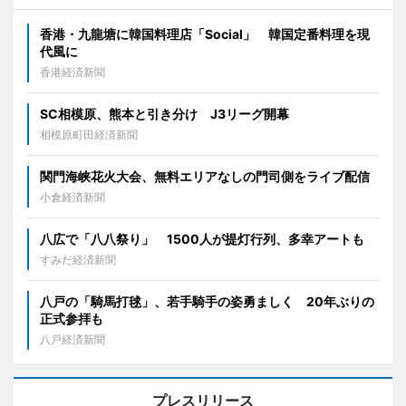
香港・九龍塘に韓国料理店「Social」 韓国定番料理を現
代風に
香港経済新聞
SC相模原、熊本と引き分け J3リーグ開幕
相模原町田経済新聞
関門海峡花火大会、無料エリアなしの門司側をライブ配信
小倉経済新聞
八広で「八八祭り」 1500人が提灯行列、多幸アートも
すみだ経済新聞
八戸の「騎馬打毬」、若手騎手の姿勇ましく 20年ぶりの
正式参拝も
八戸経済新聞
プレスリリース