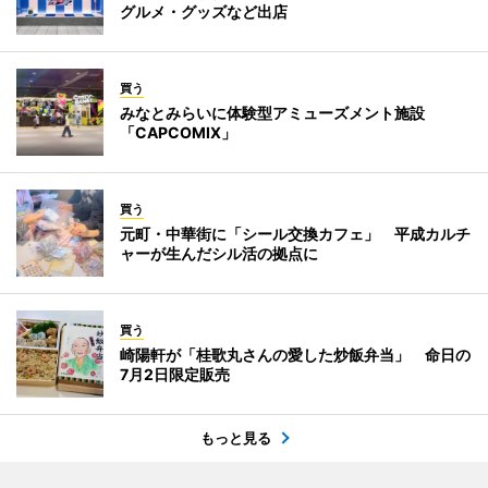
グルメ・グッズなど出店
買う
みなとみらいに体験型アミューズメント施設
「CAPCOMIX」
買う
元町・中華街に「シール交換カフェ」 平成カルチ
ャーが生んだシル活の拠点に
買う
崎陽軒が「桂歌丸さんの愛した炒飯弁当」 命日の
7月2日限定販売
もっと見る