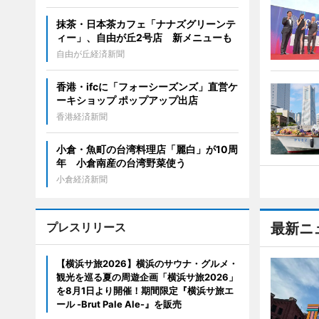
抹茶・日本茶カフェ「ナナズグリーンテ
ィー」、自由が丘2号店 新メニューも
自由が丘経済新聞
香港・ifcに「フォーシーズンズ」直営ケ
ーキショップ ポップアップ出店
香港経済新聞
小倉・魚町の台湾料理店「麗白」が10周
年 小倉南産の台湾野菜使う
小倉経済新聞
プレスリリース
最新ニ
【横浜サ旅2026】横浜のサウナ・グルメ・
観光を巡る夏の周遊企画「横浜サ旅2026」
を8月1日より開催！期間限定『横浜サ旅エ
ール -Brut Pale Ale-』を販売