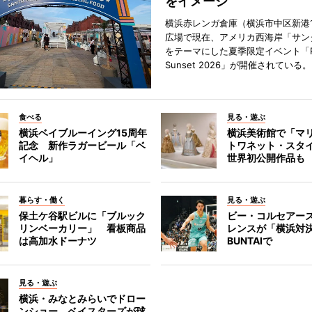
をイメージ
横浜赤レンガ倉庫（横浜市中区新港
広場で現在、アメリカ西海岸「サン
をテーマにした夏季限定イベント「Red
Sunset 2026」が開催されている。
食べる
見る・遊ぶ
横浜ベイブルーイング15周年
横浜美術館で「マ
記念 新作ラガービール「ベ
トワネット・スタ
イヘル」
世界初公開作品も
暮らす・働く
見る・遊ぶ
保土ケ谷駅ビルに「ブルック
ビー・コルセアー
リンベーカリー」 看板商品
レンスが「横浜対
は高加水ドーナツ
BUNTAIで
見る・遊ぶ
横浜・みなとみらいでドロー
ンショー ベイスターズが球