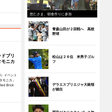
悠仁さま、朝食作りに参加
青森山田が２回戦へ 高校
野球
ッドブリ
松山は２６位 米男子ゴル
タモニカ
フ
1）イベント
タモニカ」
デラエスプリエジャ大統領
 Brick
が就任