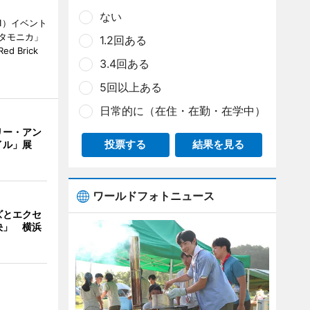
ない
1）イベント
タモニカ」
1.2回ある
 Brick
3.4回ある
5回以上ある
日常的に（在住・在勤・在学中）
リー・アン
イル」展
投票する
結果を見る
ワールドフォトニュース
ズとエクセ
決」 横浜