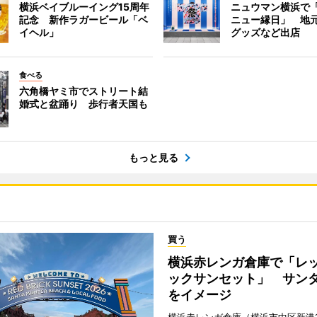
横浜ベイブルーイング15周年
ニュウマン横浜で
記念 新作ラガービール「ベ
ニュー縁日」 地
イヘル」
グッズなど出店
食べる
六角橋ヤミ市でストリート結
婚式と盆踊り 歩行者天国も
もっと見る
買う
横浜赤レンガ倉庫で「レ
ックサンセット」 サン
をイメージ
横浜赤レンガ倉庫（横浜市中区新港