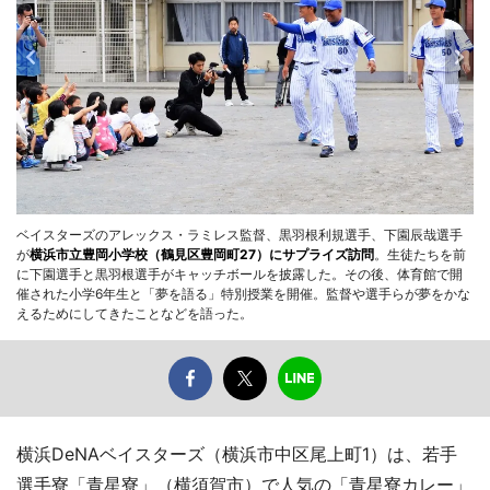
ベイスターズのアレックス・ラミレス監督、黒羽根利規選手、下園辰哉選手
が
横浜市立豊岡小学校（鶴見区豊岡町27）にサプライズ訪問
。生徒たちを前
に下園選手と黒羽根選手がキャッチボールを披露した。その後、体育館で開
催された小学6年生と「夢を語る」特別授業を開催。監督や選手らが夢をかな
えるためにしてきたことなどを語った。
横浜DeNAベイスターズ（横浜市中区尾上町1）は、若手
選手寮「青星寮」（横須賀市）で人気の「青星寮カレー」