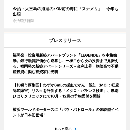
今治・大三島の海辺のバル前の海に「スナメリ」 今年も
出現
今治経済新聞
プレスリリース
福岡発・投資用新築アパートブランド「LEGENDE」を本格始
動。銀行融資評価から逆算し、一棟目から次の投資まで見据え
る、福岡発の新築アパートシリーズ～金利上昇・物価高で不動
産投資に悩む投資家に光明
【札幌市厚別区】わずか6mLの採血でがん・認知（MCI：軽度
認知障害）リスクを評価する「メタロ・バランス検査」、厚別
ひばりクリニックにて10月・12月の予約受付を開始
横浜ワールドポーターズに『パウ・パトロール』の体験型イベ
ントが日本初登場！
もっと見る