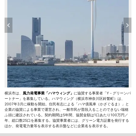
横浜市は、
風力発電事業「ハマウィング」
に協賛する事業者「Y－グリーンパ
ートナー」を募集している。ハマウィング（横浜市神奈川区鈴繁町）は、
2007年3月に稼動を開始。住民有志による「ハマ債風車（かざぐるま）」と
企業の協賛による事業で運営され、一般市民が普段入ることのできない瑞穂
ふ頭に建設されている。契約期間は5年間、協賛金額は1口あたり100万円／
年、総口数25口を募集する。協賛事業者には、グリーン電力証書を発行する
ほか、発電電力量等を表示する表示盤などに企業名を表示する。