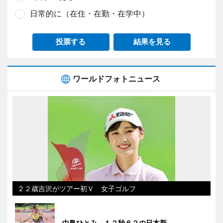
日常的に（在住・在勤・在学中）
投票する
結果を見る
ワールドフォトニュース
２２歳吉沢がツアー初Ｖ 女子ゴルフ
中島ひとみ、１２秒６２の日本新