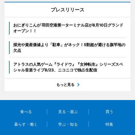
プレスリリース
おにぎりこんが 羽田空港第一ターミナル店が8月10日グランド
オープン！！
採光や資産価値より「駐車」がネック！5割超が避ける旗竿地の
欠点
アトラスの人気ゲーム『ライドウ』『女神転生』シリーズスペ
シャル音楽ライブ8/23、ニコニコで独占生配信
もっと見る
食べる
見る・遊ぶ
買う
暮らす・働く
学ぶ・知る
特集