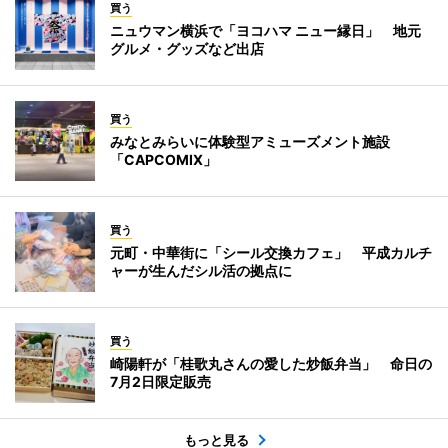
買う
ニュウマン横浜で「ヨコハマ ニュー縁日」 地元
グルメ・グッズなど出店
買う
みなとみらいに体験型アミューズメント施設
「CAPCOMIX」
買う
元町・中華街に「シール交換カフェ」 平成カルチ
ャーが生んだシル活の拠点に
買う
崎陽軒が「桂歌丸さんの愛した炒飯弁当」 命日の
7月2日限定販売
もっと見る