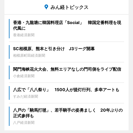
みん経トピックス
香港・九龍塘に韓国料理店「Social」 韓国定番料理を現
代風に
香港経済新聞
SC相模原、熊本と引き分け J3リーグ開幕
相模原町田経済新聞
関門海峡花火大会、無料エリアなしの門司側をライブ配信
小倉経済新聞
八広で「八八祭り」 1500人が提灯行列、多幸アートも
すみだ経済新聞
八戸の「騎馬打毬」、若手騎手の姿勇ましく 20年ぶりの
正式参拝も
八戸経済新聞