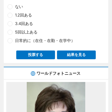
ない
1.2回ある
3.4回ある
5回以上ある
日常的に（在住・在勤・在学中）
投票する
結果を見る
ワールドフォトニュース