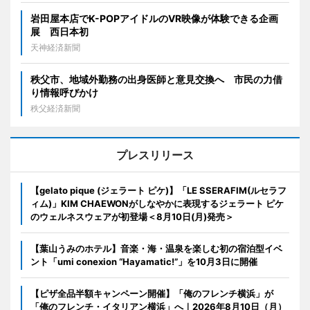
岩田屋本店でK-POPアイドルのVR映像が体験できる企画
展 西日本初
天神経済新聞
秩父市、地域外勤務の出身医師と意見交換へ 市民の力借
り情報呼びかけ
秩父経済新聞
プレスリリース
【gelato pique (ジェラート ピケ)】「LE SSERAFIM(ルセラフ
ィム)」KIM CHAEWONがしなやかに表現するジェラート ピケ
のウェルネスウェアが初登場＜8月10日(月)発売＞
【葉山うみのホテル】音楽・海・温泉を楽しむ初の宿泊型イベ
ント「umi conexion “Hayamatic!”」を10月3日に開催
【ピザ全品半額キャンペーン開催】「俺のフレンチ横浜」が
「俺のフレンチ・イタリアン横浜」へ｜2026年8月10日（月）