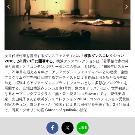
次世代振付家を育成するダンスフェスティバル
「横浜ダンスコレクション
2016」が1月23日に開幕する。
横浜ダンスコレクションは「若手振付家の発
掘と育成」と「コンテンポラリーダンスの普及」を目指し、1996年にスター
ト。21年目を迎える今年は、アジアのダンスフェスティバルとの連携・協働
プログラムや世界的に活躍するアーティストによる作品上演を新たな基軸に
加え、拡張するアジアのダンスプラットフォームとして多彩なプログラムを
展開する。会場は横浜赤レンガ倉庫1号館、象の鼻テラス、ほか。世界初演と
なるオープニングプログラム『無・音・花 Silent Flower』では、現代美術
家・丸山純子さんと横浜ダンスコレクション2004・コンペティション受賞振
付家のチョン・ヨンドゥさん（韓国）による共同作品を発表する。2月14日ま
で。写真：クオリアの庭 Garden of qualia©小熊栄