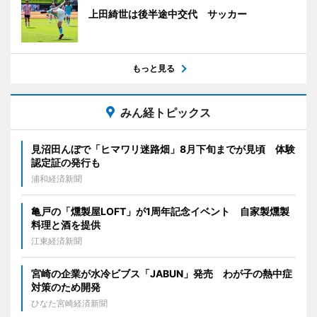
上田綺世は後半途中交代 サッカー
もっと見る
みん経トピックス
見沼田んぼで「ヒマワリ迷路畑」8月下旬までが見頃 体験
認定証の発行も
浦和経済新聞
亀戸の「燻製屋LOFT」が1周年記念イベント 自家製燻製
料理と酒を提供
江東経済新聞
宮崎の企業が水冷ビブス「JABUN」発売 わが子の熱中症
対策のため開発
ひなた宮崎経済新聞