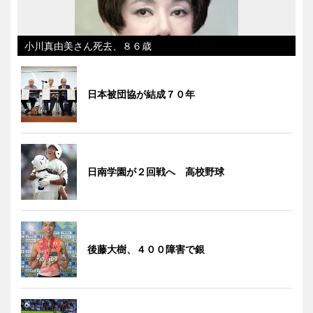
小川真由美さん死去、８６歳
日本被団協が結成７０年
日南学園が２回戦へ 高校野球
後藤大樹、４００障害で銀