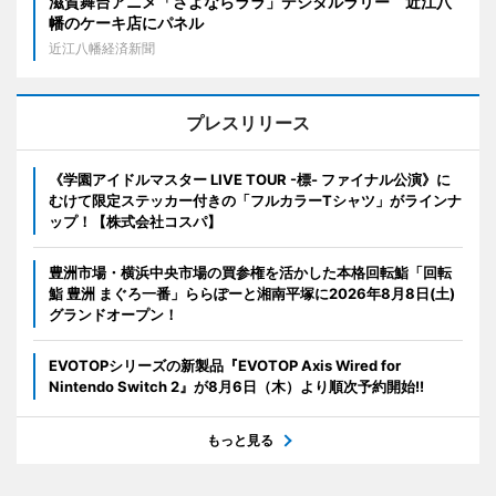
滋賀舞台アニメ「さよならララ」デジタルラリー 近江八
幡のケーキ店にパネル
近江八幡経済新聞
プレスリリース
《学園アイドルマスター LIVE TOUR -標- ファイナル公演》に
むけて限定ステッカー付きの「フルカラーTシャツ」がラインナ
ップ！【株式会社コスパ】
豊洲市場・横浜中央市場の買参権を活かした本格回転鮨「回転
鮨 豊洲 まぐろ一番」ららぽーと湘南平塚に2026年8月8日(土)
グランドオープン！
EVOTOPシリーズの新製品『EVOTOP Axis Wired for
Nintendo Switch 2』が8月6日（木）より順次予約開始!!
もっと見る