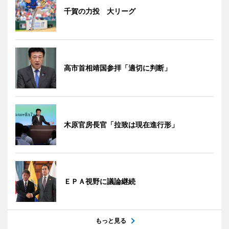
千賀の力投 大リーグ
高市首相靖国参拝「適切に判断」
木原官房長官「拉致は現在進行形」
ＥＰＡ視野に議論継続
もっと見る