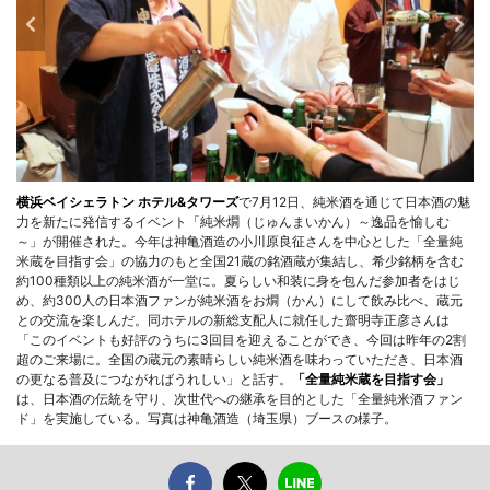
横浜ベイシェラトン ホテル&タワーズ
で7月12日、純米酒を通じて日本酒の魅
力を新たに発信するイベント「純米燗（じゅんまいかん）～逸品を愉しむ
～」が開催された。今年は神亀酒造の小川原良征さんを中心とした「全量純
米蔵を目指す会」の協力のもと全国21蔵の銘酒蔵が集結し、希少銘柄を含む
約100種類以上の純米酒が一堂に。夏らしい和装に身を包んだ参加者をはじ
め、約300人の日本酒ファンが純米酒をお燗（かん）にして飲み比べ、蔵元
との交流を楽しんだ。同ホテルの新総支配人に就任した齋明寺正彦さんは
「このイベントも好評のうちに3回目を迎えることができ、今回は昨年の2割
超のご来場に。全国の蔵元の素晴らしい純米酒を味わっていただき、日本酒
の更なる普及につながればうれしい」と話す。
「全量純米蔵を目指す会」
は、日本酒の伝統を守り、次世代への継承を目的とした「全量純米酒ファン
ド」を実施している。写真は神亀酒造（埼玉県）ブースの様子。