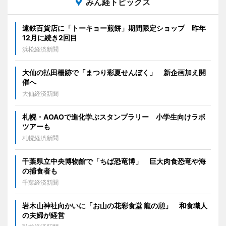
みん経トピックス
遠鉄百貨店に「トーキョー煎餅」期間限定ショップ 昨年
12月に続き2回目
浜松経済新聞
大仙の払田柵跡で「まつり彩夏せんぼく」 新企画加え開
催へ
大仙経済新聞
札幌・AOAOで進化学ぶスタンプラリー 小学生向けラボ
ツアーも
札幌経済新聞
千葉県立中央博物館で「ちば恐竜博」 巨大肉食恐竜や海
の捕食者も
千葉経済新聞
岩木山神社向かいに「お山の花彩食堂 龍の憩」 和食職人
の夫婦が経営