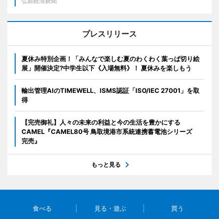
弘前経済新聞
プレスリリース
夏休み特別企画！「みんなで楽しむ夏のわくわく葉っぱ切り絵
展」開催決定?中学生以下《入場無料》！ 夏休みを楽しもう
輸出管理AIのTIMEWELL、ISMS認証「ISO/IEC 27001」を取
得
【完売御礼】人々の未来の利益と今の生活を豊かにする
CAMEL『CAMEL80号 鳥取境港市系統連携蓄電池シリーズ
完売』
もっと見る
食べる
見る・遊ぶ
買う