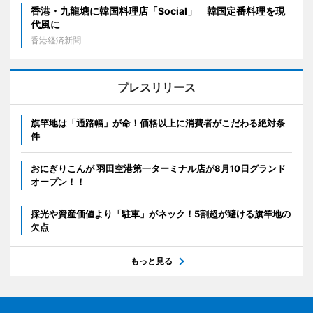
香港・九龍塘に韓国料理店「Social」 韓国定番料理を現
代風に
香港経済新聞
プレスリリース
旗竿地は「通路幅」が命！価格以上に消費者がこだわる絶対条
件
おにぎりこんが 羽田空港第一ターミナル店が8月10日グランド
オープン！！
採光や資産価値より「駐車」がネック！5割超が避ける旗竿地の
欠点
もっと見る