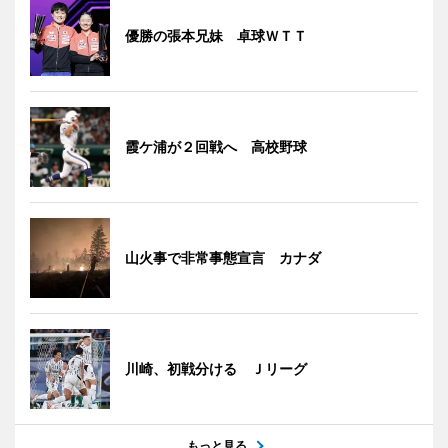
優勝の張本兄妹 卓球ＷＴＴ
霞ケ浦が２回戦へ 高校野球
山火事で非常事態宣言 カナダ
川崎、初戦分ける Ｊリーグ
もっと見る