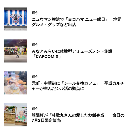
買う
ニュウマン横浜で「ヨコハマ ニュー縁日」 地元
グルメ・グッズなど出店
買う
みなとみらいに体験型アミューズメント施設
「CAPCOMIX」
買う
元町・中華街に「シール交換カフェ」 平成カルチ
ャーが生んだシル活の拠点に
買う
崎陽軒が「桂歌丸さんの愛した炒飯弁当」 命日の
7月2日限定販売