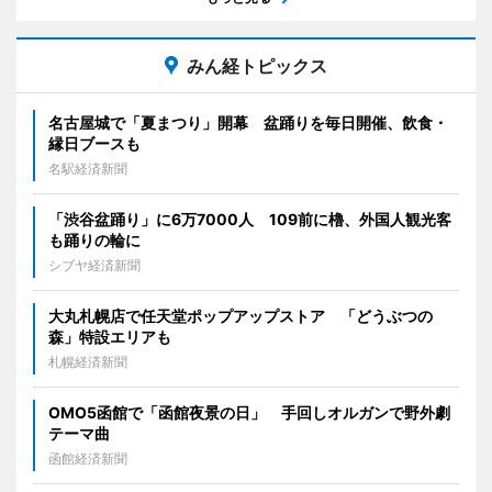
みん経トピックス
名古屋城で「夏まつり」開幕 盆踊りを毎日開催、飲食・
縁日ブースも
名駅経済新聞
「渋谷盆踊り」に6万7000人 109前に櫓、外国人観光客
も踊りの輪に
シブヤ経済新聞
大丸札幌店で任天堂ポップアップストア 「どうぶつの
森」特設エリアも
札幌経済新聞
OMO5函館で「函館夜景の日」 手回しオルガンで野外劇
テーマ曲
函館経済新聞