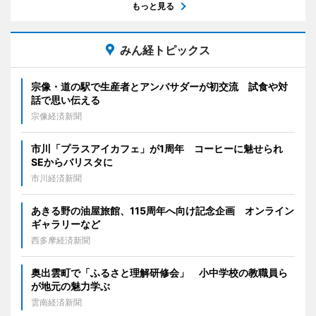
もっと見る
みん経トピックス
宗像・道の駅で生産者とアンバサダーが初交流 試食や対
話で思い伝える
宗像経済新聞
市川「プラスアイカフェ」が1周年 コーヒーに魅せられ
SEからバリスタに
市川経済新聞
あきる野の油屋旅館、115周年へ向け記念企画 オンライン
ギャラリーなど
西多摩経済新聞
奥出雲町で「ふるさと理解研修会」 小中学校の教職員ら
が地元の魅力学ぶ
雲南経済新聞