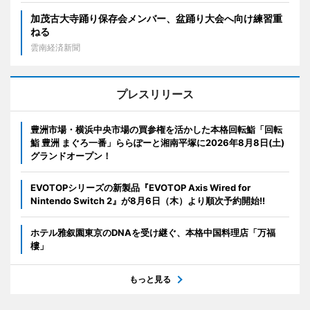
加茂古大寺踊り保存会メンバー、盆踊り大会へ向け練習重
ねる
雲南経済新聞
プレスリリース
豊洲市場・横浜中央市場の買参権を活かした本格回転鮨「回転
鮨 豊洲 まぐろ一番」ららぽーと湘南平塚に2026年8月8日(土)
グランドオープン！
EVOTOPシリーズの新製品『EVOTOP Axis Wired for
Nintendo Switch 2』が8月6日（木）より順次予約開始!!
ホテル雅叙園東京のDNAを受け継ぐ、本格中国料理店「万福
樓」
もっと見る