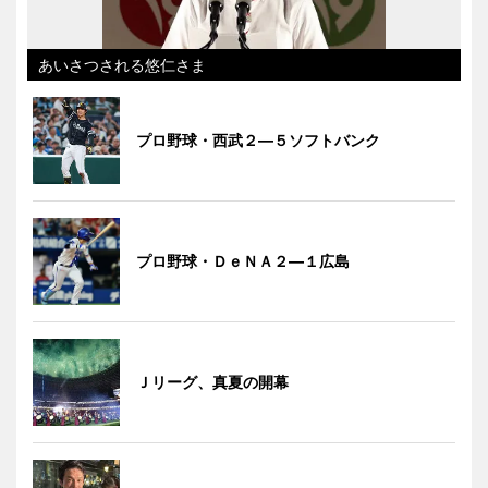
あいさつされる悠仁さま
プロ野球・西武２―５ソフトバンク
プロ野球・ＤｅＮＡ２―１広島
Ｊリーグ、真夏の開幕