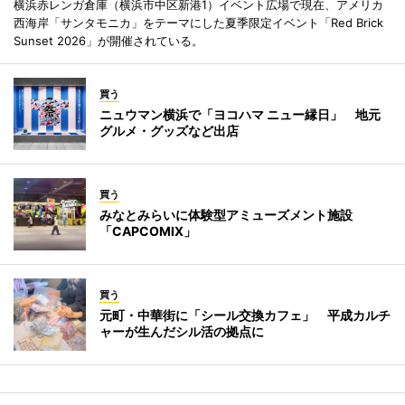
横浜赤レンガ倉庫（横浜市中区新港1）イベント広場で現在、アメリカ
西海岸「サンタモニカ」をテーマにした夏季限定イベント「Red Brick
Sunset 2026」が開催されている。
買う
ニュウマン横浜で「ヨコハマ ニュー縁日」 地元
グルメ・グッズなど出店
買う
みなとみらいに体験型アミューズメント施設
「CAPCOMIX」
買う
元町・中華街に「シール交換カフェ」 平成カルチ
ャーが生んだシル活の拠点に