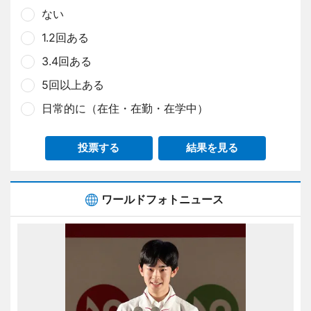
ない
1.2回ある
3.4回ある
5回以上ある
日常的に（在住・在勤・在学中）
投票する
結果を見る
ワールドフォトニュース