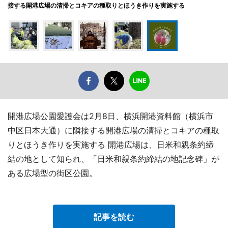
接する開港広場の清掃とコキアの種取りとほうき作りを実施する
開港広場公園愛護会は2月8日、横浜開港資料館（横浜市
中区日本大通）に隣接する開港広場の清掃とコキアの種取
りとほうき作りを実施する 開港広場は、日米和親条約締
結の地として知られ、「日米和親条約締結の地記念碑」が
ある広場型の街区公園。
記事を読む