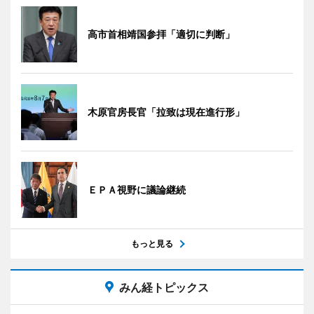
高市首相靖国参拝「適切に判断」
木原官房長官「拉致は現在進行形」
ＥＰＡ視野に議論継続
もっと見る
みん経トピックス