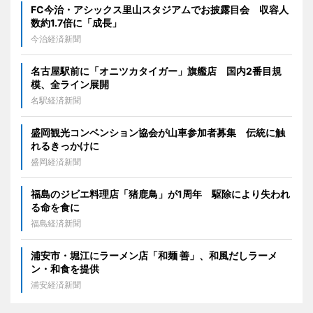
FC今治・アシックス里山スタジアムでお披露目会 収容人
数約1.7倍に「成長」
今治経済新聞
名古屋駅前に「オニツカタイガー」旗艦店 国内2番目規
模、全ライン展開
名駅経済新聞
盛岡観光コンベンション協会が山車参加者募集 伝統に触
れるきっかけに
盛岡経済新聞
福島のジビエ料理店「猪鹿鳥」が1周年 駆除により失われ
る命を食に
福島経済新聞
浦安市・堀江にラーメン店「和麺 善」、和風だしラーメ
ン・和食を提供
浦安経済新聞