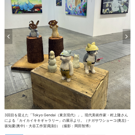
3回目を迎えた「Tokyo Gendai（東京現代）」。現代美術作家・村上隆さん
による「カイカイキキギャラリー」の展示より。（ナガサワショーコ(奥左)・
坂知夏(奥中)・大谷工作室(彫刻)）（撮影：岡田智博）