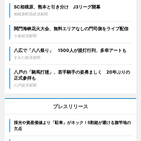
SC相模原、熊本と引き分け J3リーグ開幕
相模原町田経済新聞
関門海峡花火大会、無料エリアなしの門司側をライブ配信
小倉経済新聞
八広で「八八祭り」 1500人が提灯行列、多幸アートも
すみだ経済新聞
八戸の「騎馬打毬」、若手騎手の姿勇ましく 20年ぶりの
正式参拝も
八戸経済新聞
プレスリリース
採光や資産価値より「駐車」がネック！5割超が避ける旗竿地の
欠点