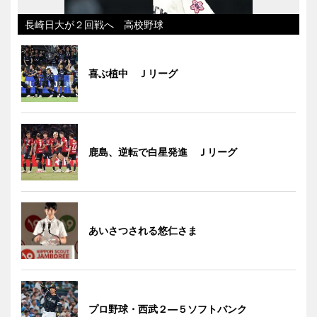
長崎日大が２回戦へ 高校野球
喜ぶ植中 Ｊリーグ
鹿島、逆転で白星発進 Ｊリーグ
あいさつされる悠仁さま
プロ野球・西武２―５ソフトバンク