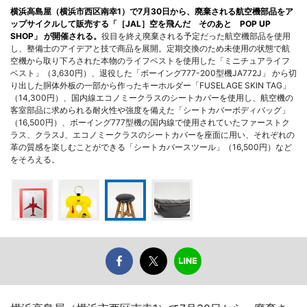
横浜高島屋（横浜市西区南幸1）で7月30日から、廃棄される航空機部品をア
ップサイクルして販売する「［JAL］空を飛んだ そのあと POP UP
SHOP」 が開催される。
役目を終え廃棄される予定だった航空機部品を使用
し、整備士のアイデアと技で商品を展開。定期交換のため未使用の状態で航
空機から取り下ろされた本物のライフベストを使用した「ミニチュアライフ
ベスト」（3,630円）、退役した「ボーイング777-200型機JA772J」 から切
り出した胴体外板の一部から作ったキーホルダー「FUSELAGE SKIN TAG」
（14,300円）、国内線エコノミークラスのシートカバーを使用し、航空機の
客室部品に求められる耐火性や強度を備えた「シートカバーボディバッグ」
（16,500円）、ボーイング777型機の国内線で使用されていたファーストク
ラス、クラスJ、エコノミークラスのシートカバーを座面に用い、それぞれの
革の質感を楽しむことができる「シートカバースツール」（16,500円）など
をそろえる。