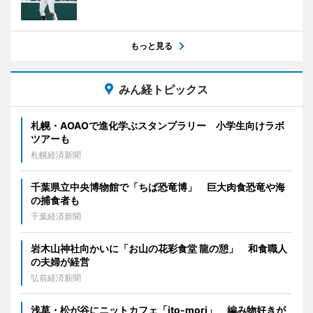
もっと見る
みん経トピックス
札幌・AOAOで進化学ぶスタンプラリー 小学生向けラボ
ツアーも
札幌経済新聞
千葉県立中央博物館で「ちば恐竜博」 巨大肉食恐竜や海
の捕食者も
千葉経済新聞
岩木山神社向かいに「お山の花彩食堂 龍の憩」 和食職人
の夫婦が経営
弘前経済新聞
浅草・松が谷にニットカフェ「ito-mori」 編み物好きが