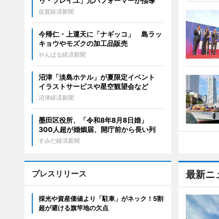
ゥ・ソレイユ」元パフォーマーが指導
佐賀経済新聞
今帰仁・上運天に「ナギッコ」 島ラッ
キョウやモズクの加工品販売
やんばる経済新聞
沼津「淡島ホテル」が夏限定イベント
イラストサービスや星空観望会など
沼津経済新聞
墨田区役所、「令和8年8月8日婚」
300人超が婚姻届、開庁前から長い列
すみだ経済新聞
プレスリリース
最新ニ
採光や資産価値より「駐車」がネック！5割
超が避ける旗竿地の欠点