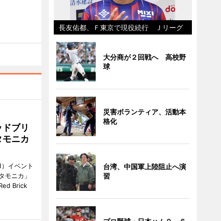
長友佑都、Ｆ東京で現役続行 Ｊリーグ
大分商が２回戦へ 高校野
球
災害ボランティア、活動本
格化
ッドブリ
タモニカ
1）イベント
台湾、中国軍上陸阻止へ演
タモニカ」
習
 Brick