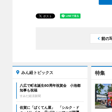
前の
みん経トピックス
特集
八広で町名誕生60周年祝賀会 小池都
知事も祝福
すみだ経済新聞
佐賀に「ばくてん屋」 「シルク・ド