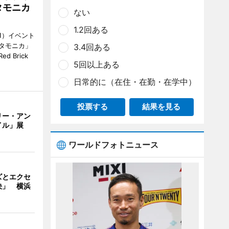
タモニカ
ない
1.2回ある
1）イベント
タモニカ」
3.4回ある
 Brick
5回以上ある
日常的に（在住・在勤・在学中）
投票する
結果を見る
リー・アン
イル」展
ワールドフォトニュース
ズとエクセ
決」 横浜