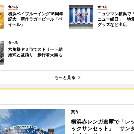
食べる
食べる
横浜ベイブルーイング15周年
ニュウマン横浜で
記念 新作ラガービール「ベ
ニュー縁日」 地
イヘル」
グッズなど出店
食べる
六角橋ヤミ市でストリート結
婚式と盆踊り 歩行者天国も
もっと見る
買う
横浜赤レンガ倉庫で「レ
ックサンセット」 サン