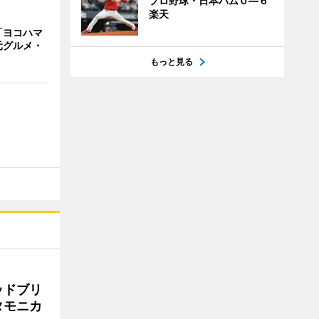
プロ野球・日本ハム０―６
楽天
「ヨコハマ
元グルメ・
もっと見る
ッドブリ
タモニカ