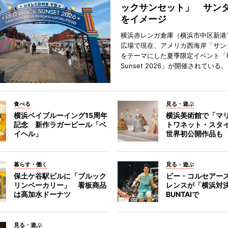
ックサンセット」 サン
をイメージ
横浜赤レンガ倉庫（横浜市中区新港
広場で現在、アメリカ西海岸「サン
をテーマにした夏季限定イベント「Red
Sunset 2026」が開催されている。
食べる
見る・遊ぶ
横浜ベイブルーイング15周年
横浜美術館で「マ
記念 新作ラガービール「ベ
トワネット・スタ
イヘル」
世界初公開作品も
暮らす・働く
見る・遊ぶ
保土ケ谷駅ビルに「ブルック
ビー・コルセアー
リンベーカリー」 看板商品
レンスが「横浜対
は高加水ドーナツ
BUNTAIで
見る・遊ぶ