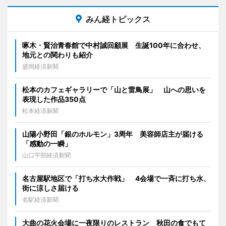
みん経トピックス
啄木・賢治青春館で中村誠回顧展 生誕100年に合わせ、
地元との関わりも紹介
盛岡経済新聞
松本のカフェギャラリーで「山と雷鳥展」 山への思いを
表現した作品350点
松本経済新聞
山陽小野田「銀のホルモン」3周年 美容師店主が届ける
「感動の一瞬」
山口宇部経済新聞
名古屋駅地区で「打ち水大作戦」 4会場で一斉に打ち水、
街に涼しさ届ける
名駅経済新聞
大曲の花火会場に一夜限りのレストラン 秋田の食でもて