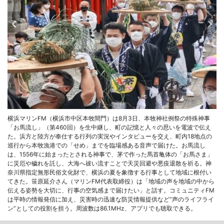
横浜マリンFM（横浜市中区本牧間門）は8月3日、本牧神社例祭の特殊神事
「お馬流し」（第460回）を生中継し、町の記憶と人々の思いを電波で伝え
た。浜方と陸方が奉仕する行列の実況やインタビューを交え、町内18地点の
巡行から本牧漁港での「せめ」までを臨場感ある音声で届けた。お馬流し
は、1556年に始まったとされる神事で、茅で作った馬首亀体の「お馬さま」
に災厄や穢れを託し、大海へ祓い流すことで天災回避や悪疫退散を祈る。神
奈川県指定無形民俗文化財で、横浜の夏を象徴する行事として地域に根付い
てきた。笹原延介さん（マリンFM代表取締役）は「地域の声を地域の中から
伝える姿勢を大切に、行事の空気感まで届けたい」と話す。コミュニティFM
は平時の情報発信に加え、災害時の迅速な防災情報提供など“声のライフライ
ン”としての役割を担う。周波数は86.1MHz、アプリでも聴取できる。