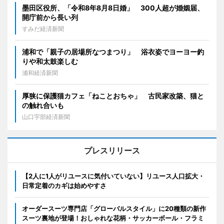
墨田区役所、「令和8年8月8日婚」 300人超が婚姻届、
開庁前から長い列
すみだ経済新聞
浦和で「親子の居場所なつまつり」 浴衣姿でヨーヨー釣
りや和太鼓楽しむ
浦和経済新聞
厚狭に保護猫カフェ「ねことおちゃ」 古民家改築、猫と
の触れ合いも
山口宇部経済新聞
プレスリリース
【2人に1人がリユースに気付いていない】リユース人口拡大・
日常定着のカギは始めやすさ
オーダースーツ専門店「グローバルスタイル」に20種類の新作
スーツ裏地が登場！おしゃれな花柄・サッカーボール・フラミ