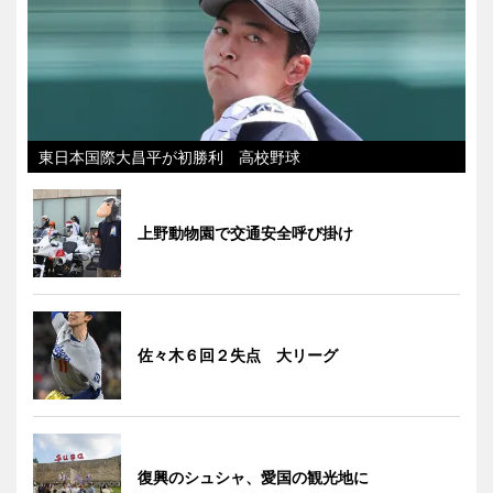
東日本国際大昌平が初勝利 高校野球
上野動物園で交通安全呼び掛け
佐々木６回２失点 大リーグ
復興のシュシャ、愛国の観光地に