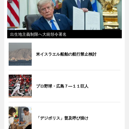
出生地主義制限へ大統領令署名
米イスラエル船舶の航行禁止検討
プロ野球・広島７―１１巨人
「デジポリス」普及呼び掛け