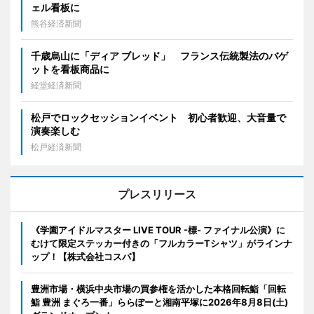
ェル看板に
熊谷経済新聞
千歳烏山に「ディア ブレッド」 フランス伝統製法のバゲ
ットを看板商品に
経堂経済新聞
松戸でロックセッションイベント 初心者歓迎、大音量で
演奏楽しむ
松戸経済新聞
プレスリリース
《学園アイドルマスター LIVE TOUR -標- ファイナル公演》に
むけて限定ステッカー付きの「フルカラーTシャツ」がラインナ
ップ！【株式会社コスパ】
豊洲市場・横浜中央市場の買参権を活かした本格回転鮨「回転
鮨 豊洲 まぐろ一番」ららぽーと湘南平塚に2026年8月8日(土)