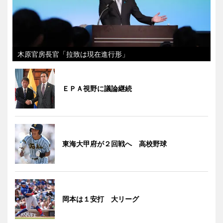
木原官房長官「拉致は現在進行形」
ＥＰＡ視野に議論継続
東海大甲府が２回戦へ 高校野球
岡本は１安打 大リーグ