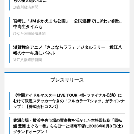
ちの夏の思い出に
加古川経済新聞
宮崎に「JMさかえまち公園」 公民連携でにぎわい創出、
中高生タイムも
ひなた宮崎経済新聞
滋賀舞台アニメ「さよならララ」デジタルラリー 近江八
幡のケーキ店にパネル
近江八幡経済新聞
プレスリリース
《学園アイドルマスター LIVE TOUR -標- ファイナル公演》に
むけて限定ステッカー付きの「フルカラーTシャツ」がラインナ
ップ！【株式会社コスパ】
豊洲市場・横浜中央市場の買参権を活かした本格回転鮨「回転
鮨 豊洲 まぐろ一番」ららぽーと湘南平塚に2026年8月8日(土)
グランドオープン！