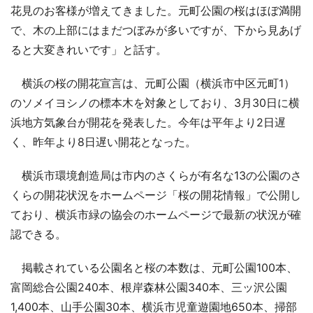
花見のお客様が増えてきました。元町公園の桜はほぼ満開
で、木の上部にはまだつぼみが多いですが、下から見あげ
ると大変きれいです」と話す。
横浜の桜の開花宣言は、元町公園（横浜市中区元町1）
のソメイヨシノの標本木を対象としており、3月30日に横
浜地方気象台が開花を発表した。今年は平年より2日遅
く、昨年より8日遅い開花となった。
横浜市環境創造局は市内のさくらが有名な13の公園のさ
くらの開花状況をホームページ「桜の開花情報」で公開し
ており、横浜市緑の協会のホームページで最新の状況が確
認できる。
掲載されている公園名と桜の本数は、元町公園100本、
富岡総合公園240本、根岸森林公園340本、三ッ沢公園
1,400本、山手公園30本、横浜市児童遊園地650本、掃部