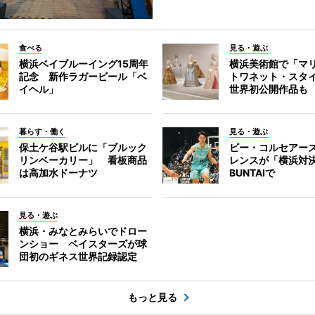
食べる
見る・遊ぶ
横浜ベイブルーイング15周年
横浜美術館で「マ
記念 新作ラガービール「ベ
トワネット・スタ
イヘル」
世界初公開作品も
暮らす・働く
見る・遊ぶ
保土ケ谷駅ビルに「ブルック
ビー・コルセアー
リンベーカリー」 看板商品
レンスが「横浜対
は高加水ドーナツ
BUNTAIで
見る・遊ぶ
横浜・みなとみらいでドロー
ンショー ベイスターズが球
団初のギネス世界記録認定
もっと見る