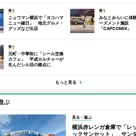
買う
買う
ニュウマン横浜で「ヨコハマ
みなとみらいに体
ニュー縁日」 地元グルメ・
ーズメント施設
グッズなど出店
「CAPCOMIX」
買う
元町・中華街に「シール交換
カフェ」 平成カルチャーが
生んだシル活の拠点に
もっと見る
遊ぶ
見る・遊ぶ
横浜赤レンガ倉庫で「レ
ックサンセット」 サン