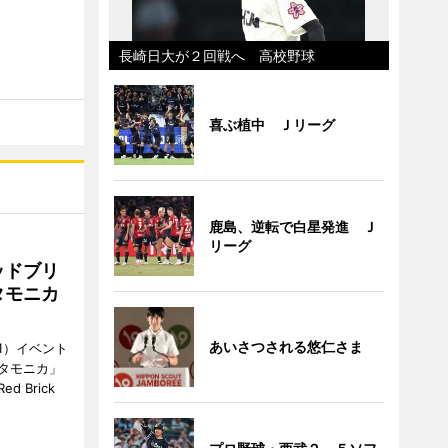
長崎日大が２回戦へ 高校野球
喜ぶ植中 Ｊリーグ
鹿島、逆転で白星発進 Ｊ
リーグ
ッドブリ
タモニカ
あいさつされる悠仁さま
1）イベント
タモニカ」
 Brick