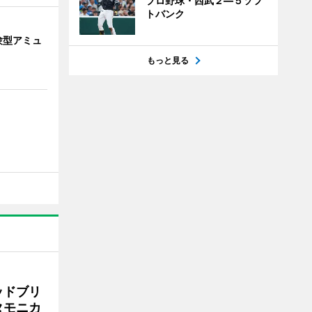
プロ野球・西武２―５ソフ
トバンク
験型アミュ
もっと見る
ッドブリ
タモニカ