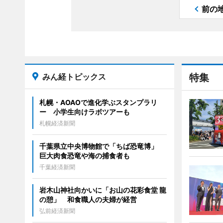
前の
みん経トピックス
特集
札幌・AOAOで進化学ぶスタンプラリ
ー 小学生向けラボツアーも
札幌経済新聞
千葉県立中央博物館で「ちば恐竜博」
巨大肉食恐竜や海の捕食者も
千葉経済新聞
岩木山神社向かいに「お山の花彩食堂 龍
の憩」 和食職人の夫婦が経営
弘前経済新聞