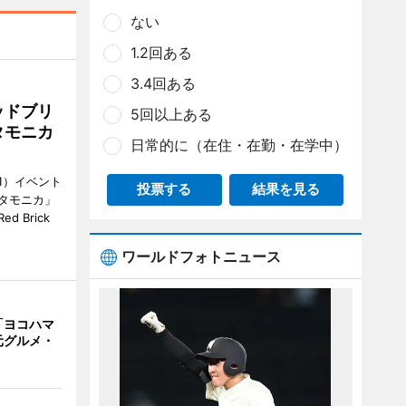
ない
1.2回ある
3.4回ある
ッドブリ
5回以上ある
タモニカ
日常的に（在住・在勤・在学中）
1）イベント
投票する
結果を見る
タモニカ」
 Brick
ワールドフォトニュース
「ヨコハマ
元グルメ・