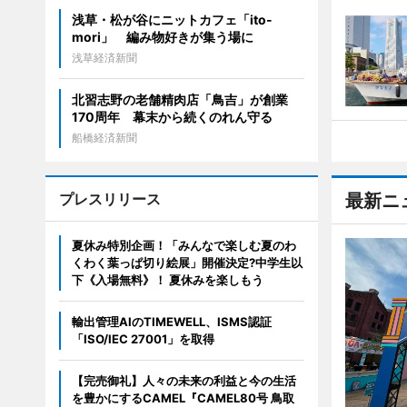
浅草・松が谷にニットカフェ「ito-
mori」 編み物好きが集う場に
浅草経済新聞
北習志野の老舗精肉店「鳥吉」が創業
170周年 幕末から続くのれん守る
船橋経済新聞
プレスリリース
最新ニ
夏休み特別企画！「みんなで楽しむ夏のわ
くわく葉っぱ切り絵展」開催決定?中学生以
下《入場無料》！ 夏休みを楽しもう
輸出管理AIのTIMEWELL、ISMS認証
「ISO/IEC 27001」を取得
【完売御礼】人々の未来の利益と今の生活
を豊かにするCAMEL『CAMEL80号 鳥取