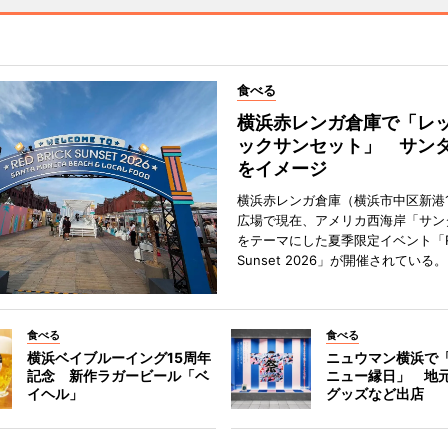
食べる
横浜赤レンガ倉庫で「レ
ックサンセット」 サン
をイメージ
横浜赤レンガ倉庫（横浜市中区新港
広場で現在、アメリカ西海岸「サン
をテーマにした夏季限定イベント「Red
Sunset 2026」が開催されている。
食べる
食べる
横浜ベイブルーイング15周年
ニュウマン横浜で
記念 新作ラガービール「ベ
ニュー縁日」 地
イヘル」
グッズなど出店