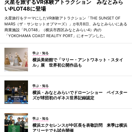
火星を旅するVR体験アトラクション みなとみら
いPLOT48に登場
火星旅行をテーマにしたVR体験アトラクション「THE SUNSET OF
MARS（ザ・サンセットオブマーズ）」が8月8日、みなとみらいにある
商業施設「PLOT48」（横浜市西区みなとみらい4）内の
「YOKOHAMA COAST REALITY PORT」にオープンした。
学ぶ・知る
横浜美術館で「マリー・アントワネット・スタイ
ル」展 世界初公開作品も
学ぶ・知る
横浜・みなとみらいでドローンショー ベイスター
ズが球団初のギネス世界記録認定
学ぶ・知る
横浜エクセレンスが中区長を表敬訪問 来季は横浜
アリーナでも試合開催