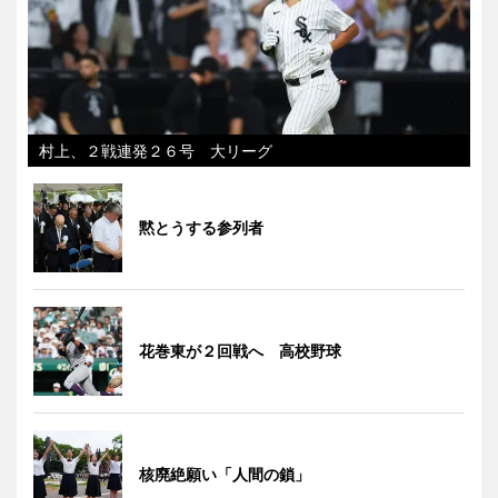
村上、２戦連発２６号 大リーグ
黙とうする参列者
花巻東が２回戦へ 高校野球
核廃絶願い「人間の鎖」