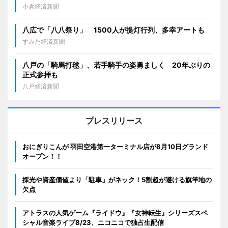
小倉経済新聞
八広で「八八祭り」 1500人が提灯行列、多幸アートも
すみだ経済新聞
八戸の「騎馬打毬」、若手騎手の姿勇ましく 20年ぶりの
正式参拝も
八戸経済新聞
プレスリリース
おにぎりこんが 羽田空港第一ターミナル店が8月10日グランド
オープン！！
採光や資産価値より「駐車」がネック！5割超が避ける旗竿地の
欠点
アトラスの人気ゲーム『ライドウ』『女神転生』シリーズスペ
シャル音楽ライブ8/23、ニコニコで独占生配信