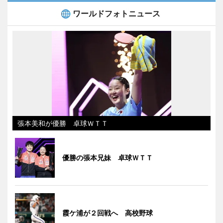
ワールドフォトニュース
張本美和が優勝 卓球ＷＴＴ
優勝の張本兄妹 卓球ＷＴＴ
霞ケ浦が２回戦へ 高校野球