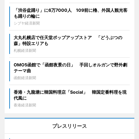
「渋谷盆踊り」に6万7000人 109前に櫓、外国人観光客
も踊りの輪に
シブヤ経済新聞
大丸札幌店で任天堂ポップアップストア 「どうぶつの
森」特設エリアも
札幌経済新聞
OMO5函館で「函館夜景の日」 手回しオルガンで野外劇
テーマ曲
函館経済新聞
香港・九龍塘に韓国料理店「Social」 韓国定番料理を現
代風に
香港経済新聞
プレスリリース