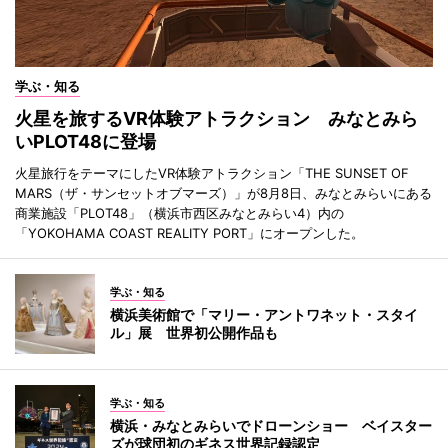
学ぶ・知る
火星を旅するVR体験アトラクション みなとみら
いPLOT48に登場
火星旅行をテーマにしたVR体験アトラクション「THE SUNSET OF
MARS（ザ・サンセットオブマーズ）」が8月8日、みなとみらいにある
商業施設「PLOT48」（横浜市西区みなとみらい4）内の
「YOKOHAMA COAST REALITY PORT」にオープンした。
学ぶ・知る
横浜美術館で「マリー・アントワネット・スタイ
ル」展 世界初公開作品も
学ぶ・知る
横浜・みなとみらいでドローンショー ベイスター
ズが球団初のギネス世界記録認定