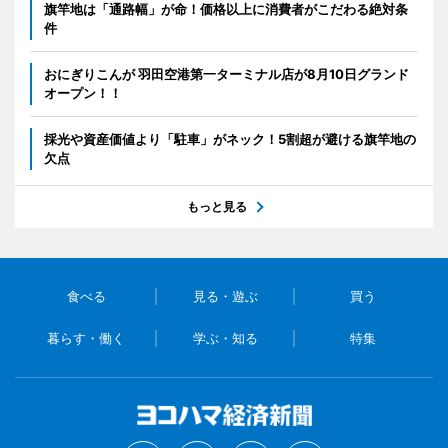
旗竿地は「通路幅」が命！価格以上に消費者がこだわる絶対条
件
おにぎりこんが 羽田空港第一ターミナル店が8月10日グランド
オープン！！
採光や資産価値より「駐車」がネック！5割超が避ける旗竿地の
欠点
もっと見る
食べる
見る・遊ぶ
買う
暮らす・働く
学ぶ・知る
特集