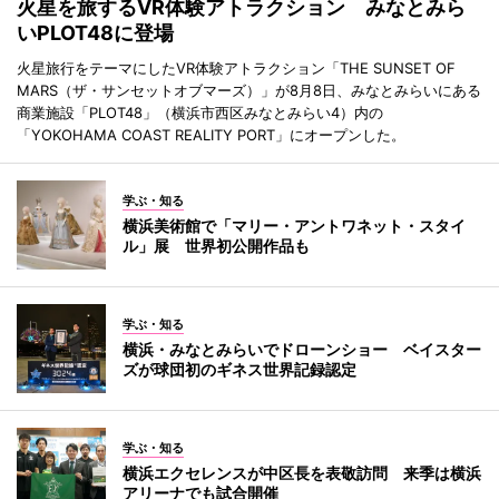
火星を旅するVR体験アトラクション みなとみら
いPLOT48に登場
火星旅行をテーマにしたVR体験アトラクション「THE SUNSET OF
MARS（ザ・サンセットオブマーズ）」が8月8日、みなとみらいにある
商業施設「PLOT48」（横浜市西区みなとみらい4）内の
「YOKOHAMA COAST REALITY PORT」にオープンした。
学ぶ・知る
横浜美術館で「マリー・アントワネット・スタイ
ル」展 世界初公開作品も
学ぶ・知る
横浜・みなとみらいでドローンショー ベイスター
ズが球団初のギネス世界記録認定
学ぶ・知る
横浜エクセレンスが中区長を表敬訪問 来季は横浜
アリーナでも試合開催