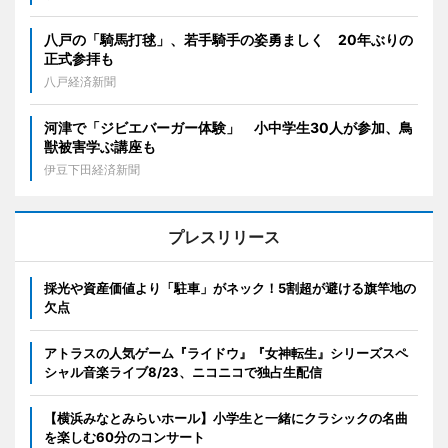
八戸の「騎馬打毬」、若手騎手の姿勇ましく 20年ぶりの
正式参拝も
八戸経済新聞
河津で「ジビエバーガー体験」 小中学生30人が参加、鳥
獣被害学ぶ講座も
伊豆下田経済新聞
プレスリリース
採光や資産価値より「駐車」がネック！5割超が避ける旗竿地の
欠点
アトラスの人気ゲーム『ライドウ』『女神転生』シリーズスペ
シャル音楽ライブ8/23、ニコニコで独占生配信
【横浜みなとみらいホール】小学生と一緒にクラシックの名曲
を楽しむ60分のコンサート