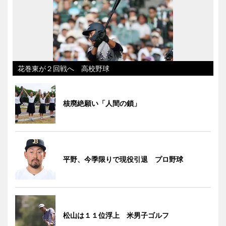
花巻東が２回戦へ 高校野球
核廃絶願い「人間の鎖」
平野、今季限りで現役引退 プロ野球
松山は１１位浮上 米男子ゴルフ