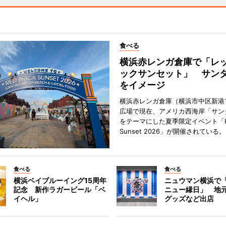
食べる
横浜赤レンガ倉庫で「レ
ックサンセット」 サン
をイメージ
横浜赤レンガ倉庫（横浜市中区新港
広場で現在、アメリカ西海岸「サン
をテーマにした夏季限定イベント「Red
Sunset 2026」が開催されている。
食べる
食べる
横浜ベイブルーイング15周年
ニュウマン横浜で
記念 新作ラガービール「ベ
ニュー縁日」 地
イヘル」
グッズなど出店