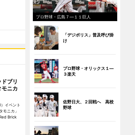
プロ野球・広島７―１１巨人
「デジポリス」普及呼び掛
け
プロ野球・オリックス１―
３楽天
ッドブリ
タモニカ
佐野日大、２回戦へ 高校
1）イベント
野球
タモニカ」
 Brick