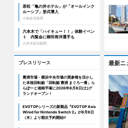
若松「亀の井ホテル」が「オールインク
ルーシブ」形式導入
小倉経済新聞
六本木で「ハイキュー！！」体験イベン
ト 内覧会に柳田将洋選手も
六本木経済新聞
プレスリリース
最新ニ
豊洲市場・横浜中央市場の買参権を活かし
た本格回転鮨「回転鮨 豊洲 まぐろ一番」ら
らぽーと湘南平塚に2026年8月8日(土)グ
ランドオープン！
EVOTOPシリーズの新製品『EVOTOP Axis
Wired for Nintendo Switch 2』が8月6日
（木）より順次予約開始!!