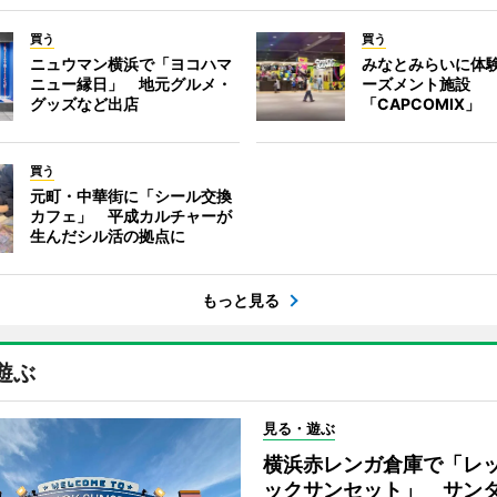
買う
買う
ニュウマン横浜で「ヨコハマ
みなとみらいに体
ニュー縁日」 地元グルメ・
ーズメント施設
グッズなど出店
「CAPCOMIX」
買う
元町・中華街に「シール交換
カフェ」 平成カルチャーが
生んだシル活の拠点に
もっと見る
遊ぶ
見る・遊ぶ
横浜赤レンガ倉庫で「レ
ックサンセット」 サン