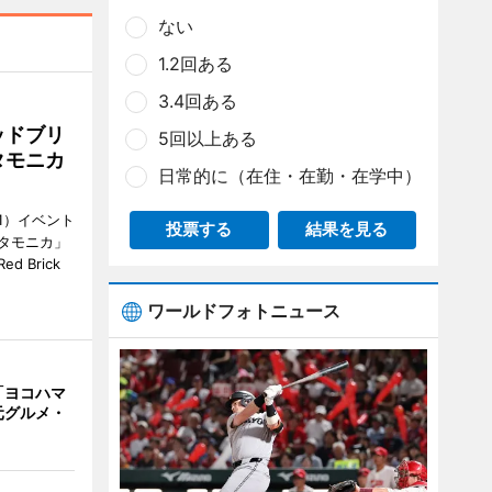
ない
1.2回ある
3.4回ある
ッドブリ
5回以上ある
タモニカ
日常的に（在住・在勤・在学中）
1）イベント
投票する
結果を見る
タモニカ」
 Brick
ワールドフォトニュース
「ヨコハマ
元グルメ・