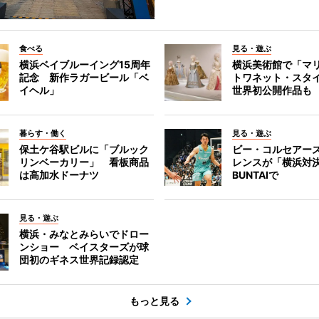
食べる
見る・遊ぶ
横浜ベイブルーイング15周年
横浜美術館で「マ
記念 新作ラガービール「ベ
トワネット・スタ
イヘル」
世界初公開作品も
暮らす・働く
見る・遊ぶ
保土ケ谷駅ビルに「ブルック
ビー・コルセアー
リンベーカリー」 看板商品
レンスが「横浜対
は高加水ドーナツ
BUNTAIで
見る・遊ぶ
横浜・みなとみらいでドロー
ンショー ベイスターズが球
団初のギネス世界記録認定
もっと見る