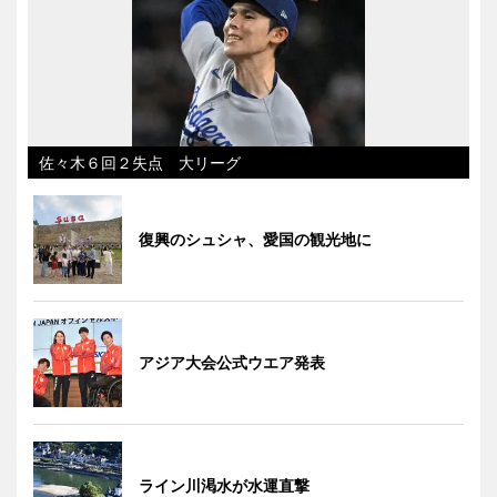
佐々木６回２失点 大リーグ
復興のシュシャ、愛国の観光地に
アジア大会公式ウエア発表
ライン川渇水が水運直撃