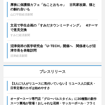
厚狭に保護猫カフェ「ねことおちゃ」 古民家改築、猫と
の触れ合いも
山口宇部経済新聞
文花で学生企画の「すみだタウンミーティング」 4テーマ
で意見交換
すみだ経済新聞
沼津発祥の医学研究会「U-TECH」開催へ 関係者らが沼
津市長を表敬訪問
沼津経済新聞
プレスリリース
【2人に1人がリユースに気付いていない】リユース人口拡大・
日常定着のカギは始めやすさ
オーダースーツ専門店「グローバルスタイル」に20種類の新作
スーツ裏地が登場！おしゃれな花柄・サッカーボール・フラミ