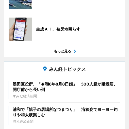
生成ＡＩ、被災地照らす
もっと見る
みん経トピックス
墨田区役所、「令和8年8月8日婚」 300人超が婚姻届、
開庁前から長い列
すみだ経済新聞
浦和で「親子の居場所なつまつり」 浴衣姿でヨーヨー釣
りや和太鼓楽しむ
浦和経済新聞