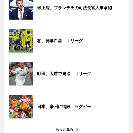
米上院、ブランチ氏の司法長官人事承認
柏、開幕白星 Ｊリーグ
町田、大勝で発進 Ｊリーグ
日本、豪州に惜敗 ラグビー
もっと見る