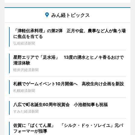
みん経トピックス
「津軽伝承料理」の第2弾 正月や盆、農事など人が集う場
に焦点を当てる
弘前経済新聞
星野エリアで「足水浴」 13度の湧水とヒノキ香るおけで
清涼体験
軽井沢経済新聞
札幌でゲームイベント10月開催へ 高校生向け企画を新設
札幌経済新聞
八広で町名誕生60周年祝賀会 小池都知事も祝福
すみだ経済新聞
佐賀に「ばくてん屋」 「シルク・ドゥ・ソレイユ」元パ
フォーマーが指導