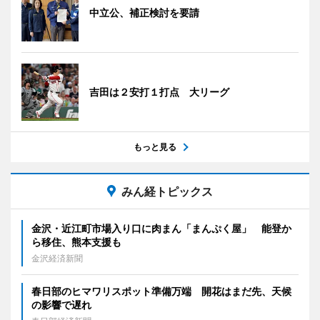
中立公、補正検討を要請
吉田は２安打１打点 大リーグ
もっと見る
みん経トピックス
金沢・近江町市場入り口に肉まん「まんぷく屋」 能登か
ら移住、熊本支援も
金沢経済新聞
春日部のヒマワリスポット準備万端 開花はまだ先、天候
の影響で遅れ