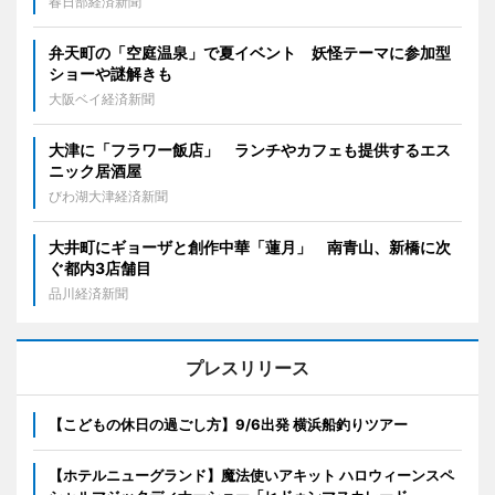
春日部経済新聞
弁天町の「空庭温泉」で夏イベント 妖怪テーマに参加型
ショーや謎解きも
大阪ベイ経済新聞
大津に「フラワー飯店」 ランチやカフェも提供するエス
ニック居酒屋
びわ湖大津経済新聞
大井町にギョーザと創作中華「蓮月」 南青山、新橋に次
ぐ都内3店舗目
品川経済新聞
プレスリリース
【こどもの休日の過ごし方】9/6出発 横浜船釣りツアー
【ホテルニューグランド】魔法使いアキット ハロウィーンスペ