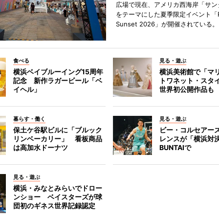
広場で現在、アメリカ西海岸「サン
をテーマにした夏季限定イベント「Red
Sunset 2026」が開催されている。
食べる
見る・遊ぶ
横浜ベイブルーイング15周年
横浜美術館で「マ
記念 新作ラガービール「ベ
トワネット・スタ
イヘル」
世界初公開作品も
暮らす・働く
見る・遊ぶ
保土ケ谷駅ビルに「ブルック
ビー・コルセアー
リンベーカリー」 看板商品
レンスが「横浜対
は高加水ドーナツ
BUNTAIで
見る・遊ぶ
横浜・みなとみらいでドロー
ンショー ベイスターズが球
団初のギネス世界記録認定