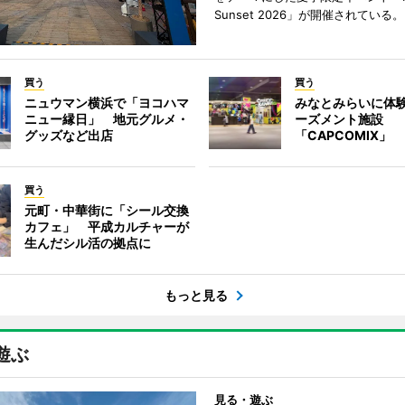
Sunset 2026」が開催されている。
買う
買う
ニュウマン横浜で「ヨコハマ
みなとみらいに体
ニュー縁日」 地元グルメ・
ーズメント施設
グッズなど出店
「CAPCOMIX」
買う
元町・中華街に「シール交換
カフェ」 平成カルチャーが
生んだシル活の拠点に
もっと見る
遊ぶ
見る・遊ぶ