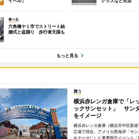
イヘル」
グッズなど出店
食べる
六角橋ヤミ市でストリート結
婚式と盆踊り 歩行者天国も
もっと見る
買う
横浜赤レンガ倉庫で「レ
ックサンセット」 サン
をイメージ
横浜赤レンガ倉庫（横浜市中区新港
広場で現在、アメリカ西海岸「サン
をテーマにした夏季限定イベント「Red