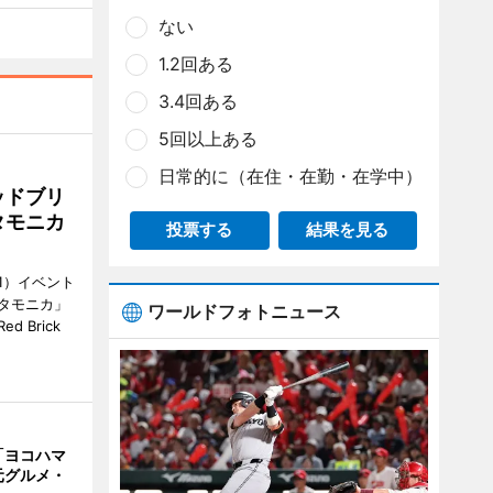
ない
1.2回ある
3.4回ある
5回以上ある
日常的に（在住・在勤・在学中）
ッドブリ
タモニカ
投票する
結果を見る
1）イベント
タモニカ」
ワールドフォトニュース
 Brick
「ヨコハマ
元グルメ・