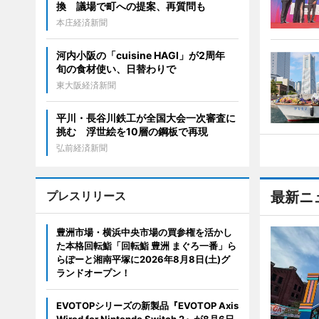
換 議場で町への提案、再質問も
本庄経済新聞
河内小阪の「cuisine HAGI」が2周年
旬の食材使い、日替わりで
東大阪経済新聞
平川・長谷川鉄工が全国大会一次審査に
挑む 浮世絵を10層の鋼板で再現
弘前経済新聞
プレスリリース
最新ニ
豊洲市場・横浜中央市場の買参権を活かし
た本格回転鮨「回転鮨 豊洲 まぐろ一番」ら
らぽーと湘南平塚に2026年8月8日(土)グ
ランドオープン！
EVOTOPシリーズの新製品『EVOTOP Axis