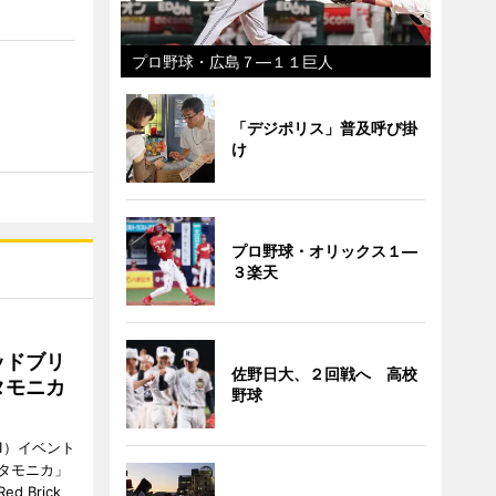
プロ野球・広島７―１１巨人
「デジポリス」普及呼び掛
け
プロ野球・オリックス１―
３楽天
ッドブリ
佐野日大、２回戦へ 高校
タモニカ
野球
1）イベント
タモニカ」
 Brick