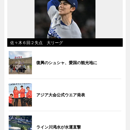
佐々木６回２失点 大リーグ
復興のシュシャ、愛国の観光地に
アジア大会公式ウエア発表
ライン川渇水が水運直撃