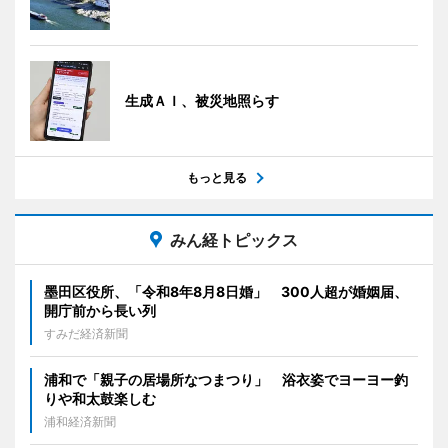
生成ＡＩ、被災地照らす
もっと見る
みん経トピックス
墨田区役所、「令和8年8月8日婚」 300人超が婚姻届、
開庁前から長い列
すみだ経済新聞
浦和で「親子の居場所なつまつり」 浴衣姿でヨーヨー釣
りや和太鼓楽しむ
浦和経済新聞