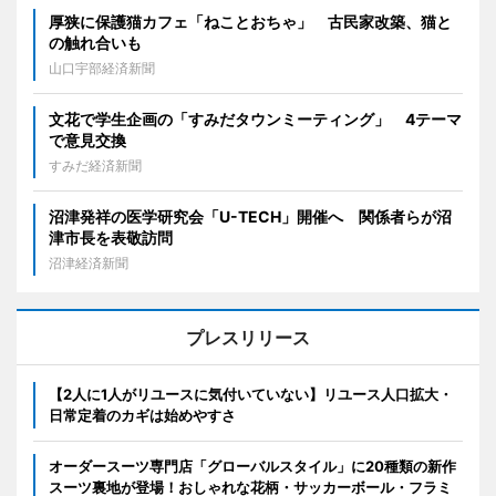
厚狭に保護猫カフェ「ねことおちゃ」 古民家改築、猫と
の触れ合いも
山口宇部経済新聞
文花で学生企画の「すみだタウンミーティング」 4テーマ
で意見交換
すみだ経済新聞
沼津発祥の医学研究会「U-TECH」開催へ 関係者らが沼
津市長を表敬訪問
沼津経済新聞
プレスリリース
【2人に1人がリユースに気付いていない】リユース人口拡大・
日常定着のカギは始めやすさ
オーダースーツ専門店「グローバルスタイル」に20種類の新作
スーツ裏地が登場！おしゃれな花柄・サッカーボール・フラミ