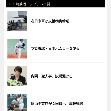
Ｐ１哨戒機、ジブチへ出発
在日米軍が支援物資輸送
プロ野球・日本ハム１―０楽天
内閣・党人事、説明避ける
岡山学芸館が２回戦へ 高校野球