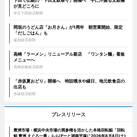
下田で伝統の「下田太鼓祭り」開催へ 手に汗握る太鼓橋
が見どころに
伊豆下田経済新聞
岡垣のうどん店「お月さん」が1周年 朝営業開始、限定
「だしごはん」も
遠賀経済新聞
高崎「ラーメン」リニューアル新店 「ワンタン麺」看板
メニューへ
高崎前橋経済新聞
「赤坂夏おどり」開催へ 特設噴水や縁日、地元飲食店の
出店も
赤坂経済新聞
プレスリリース
豊洲市場・横浜中央市場の買参権を活かした本格回転鮨「回転
鮨 豊洲 まぐろ一番」ららぽーと湘南平塚に2026年8月8日(土)