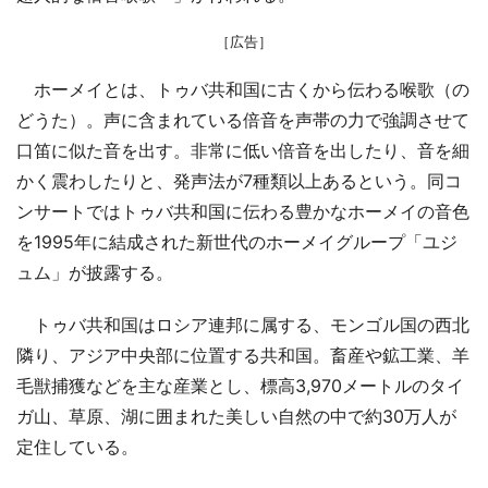
［広告］
ホーメイとは、トゥバ共和国に古くから伝わる喉歌（の
どうた）。声に含まれている倍音を声帯の力で強調させて
口笛に似た音を出す。非常に低い倍音を出したり、音を細
かく震わしたりと、発声法が7種類以上あるという。同コ
ンサートではトゥバ共和国に伝わる豊かなホーメイの音色
を1995年に結成された新世代のホーメイグループ「ユジ
ュム」が披露する。
トゥバ共和国はロシア連邦に属する、モンゴル国の西北
隣り、アジア中央部に位置する共和国。畜産や鉱工業、羊
毛獣捕獲などを主な産業とし、標高3,970メートルのタイ
ガ山、草原、湖に囲まれた美しい自然の中で約30万人が
定住している。