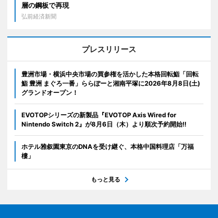
層の鋼板で再現
弘前経済新聞
プレスリリース
豊洲市場・横浜中央市場の買参権を活かした本格回転鮨「回転
鮨 豊洲 まぐろ一番」ららぽーと湘南平塚に2026年8月8日(土)
グランドオープン！
EVOTOPシリーズの新製品『EVOTOP Axis Wired for
Nintendo Switch 2』が8月6日（木）より順次予約開始!!
ホテル雅叙園東京のDNAを受け継ぐ、本格中国料理店「万福
樓」
もっと見る