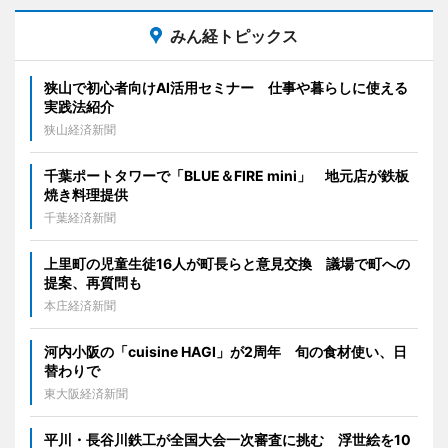
みん経トピックス
狭山で初心者向けAI活用セミナー 仕事や暮らしに使える
実践法紹介
狭山経済新聞
千葉ポートタワーで「BLUE＆FIRE mini」 地元店が鉄板
焼き料理提供
千葉経済新聞
上里町の児童生徒16人が町長らと意見交換 議場で町への
提案、再質問も
本庄経済新聞
河内小阪の「cuisine HAGI」が2周年 旬の食材使い、日
替わりで
東大阪経済新聞
平川・長谷川鉄工が全国大会一次審査に挑む 浮世絵を10