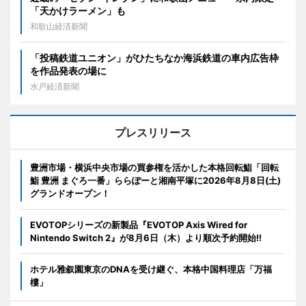
「天かけラーメン」も
和歌山経済新聞
「投稿鉄道ユニオン」がひたちなか海浜鉄道の車内広告枠
を作品発表の場に
水戸経済新聞
プレスリリース
豊洲市場・横浜中央市場の買参権を活かした本格回転鮨「回転
鮨 豊洲 まぐろ一番」ららぽーと湘南平塚に2026年8月8日(土)
グランドオープン！
EVOTOPシリーズの新製品『EVOTOP Axis Wired for
Nintendo Switch 2』が8月6日（木）より順次予約開始!!
ホテル雅叙園東京のDNAを受け継ぐ、本格中国料理店「万福
樓」