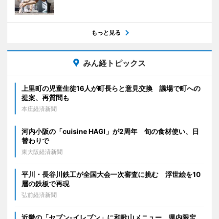
もっと見る
みん経トピックス
上里町の児童生徒16人が町長らと意見交換 議場で町への
提案、再質問も
本庄経済新聞
河内小阪の「cuisine HAGI」が2周年 旬の食材使い、日
替わりで
東大阪経済新聞
平川・長谷川鉄工が全国大会一次審査に挑む 浮世絵を10
層の鉄板で再現
弘前経済新聞
近畿の「セブン-イレブン」に和歌山メニュー 県内限定