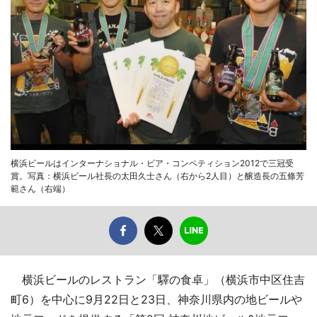
横浜ビールはインターナショナル・ビア・コンペティション2012で三冠受
賞。写真：横浜ビール社長の太田久士さん（右から2人目）と醸造長の五條芳
範さん（右端）
横浜ビールのレストラン「驛の食卓」（横浜市中区住吉
町6）を中心に9月22日と23日、神奈川県内の地ビールや