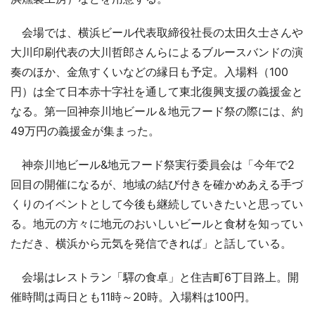
会場では、横浜ビール代表取締役社長の太田久士さんや
大川印刷代表の大川哲郎さんらによるブルースバンドの演
奏のほか、金魚すくいなどの縁日も予定。入場料（100
円）は全て日本赤十字社を通して東北復興支援の義援金と
なる。第一回神奈川地ビール＆地元フード祭の際には、約
49万円の義援金が集まった。
神奈川地ビール&地元フード祭実行委員会は「今年で2
回目の開催になるが、地域の結び付きを確かめあえる手づ
くりのイベントとして今後も継続していきたいと思ってい
る。地元の方々に地元のおいしいビールと食材を知ってい
ただき、横浜から元気を発信できれば」と話している。
会場はレストラン「驛の食卓」と住吉町6丁目路上。開
催時間は両日とも11時～20時。入場料は100円。