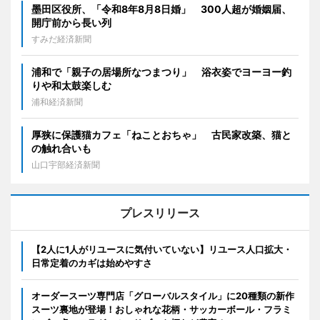
墨田区役所、「令和8年8月8日婚」 300人超が婚姻届、
開庁前から長い列
すみだ経済新聞
浦和で「親子の居場所なつまつり」 浴衣姿でヨーヨー釣
りや和太鼓楽しむ
浦和経済新聞
厚狭に保護猫カフェ「ねことおちゃ」 古民家改築、猫と
の触れ合いも
山口宇部経済新聞
プレスリリース
【2人に1人がリユースに気付いていない】リユース人口拡大・
日常定着のカギは始めやすさ
オーダースーツ専門店「グローバルスタイル」に20種類の新作
スーツ裏地が登場！おしゃれな花柄・サッカーボール・フラミ