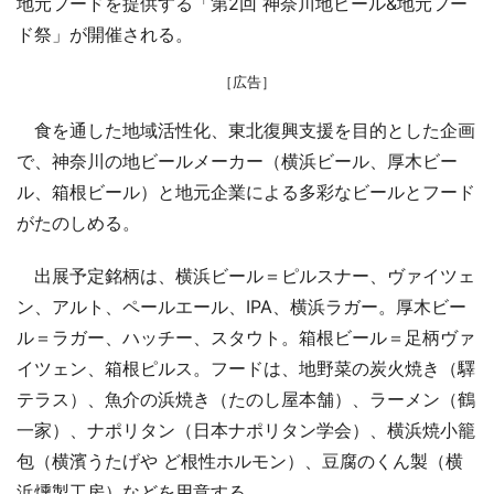
地元フードを提供する「第2回 神奈川地ビール&地元フー
ド祭」が開催される。
［広告］
食を通した地域活性化、東北復興支援を目的とした企画
で、神奈川の地ビールメーカー（横浜ビール、厚木ビー
ル、箱根ビール）と地元企業による多彩なビールとフード
がたのしめる。
出展予定銘柄は、横浜ビール＝ピルスナー、ヴァイツェ
ン、アルト、ペールエール、IPA、横浜ラガー。厚木ビー
ル＝ラガー、ハッチー、スタウト。箱根ビール＝足柄ヴァ
イツェン、箱根ピルス。フードは、地野菜の炭火焼き（驛
テラス）、魚介の浜焼き（たのし屋本舗）、ラーメン（鶴
一家）、ナポリタン（日本ナポリタン学会）、横浜焼小籠
包（横濱うたげや ど根性ホルモン）、豆腐のくん製（横
浜燻製工房）などを用意する。