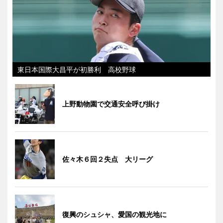
東日本国際大昌平が初勝利 高校野球
上野動物園で交通安全呼び掛け
佐々木６回２失点 大リーグ
復興のシュシャ、愛国の観光地に