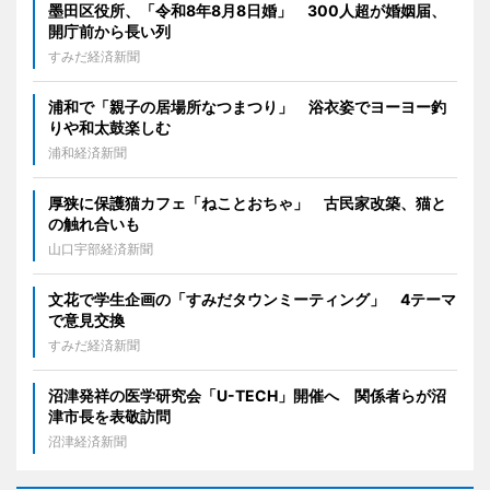
墨田区役所、「令和8年8月8日婚」 300人超が婚姻届、
開庁前から長い列
すみだ経済新聞
浦和で「親子の居場所なつまつり」 浴衣姿でヨーヨー釣
りや和太鼓楽しむ
浦和経済新聞
厚狭に保護猫カフェ「ねことおちゃ」 古民家改築、猫と
の触れ合いも
山口宇部経済新聞
文花で学生企画の「すみだタウンミーティング」 4テーマ
で意見交換
すみだ経済新聞
沼津発祥の医学研究会「U-TECH」開催へ 関係者らが沼
津市長を表敬訪問
沼津経済新聞