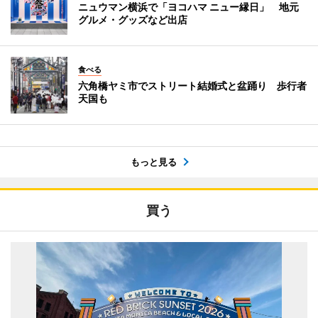
ニュウマン横浜で「ヨコハマ ニュー縁日」 地元
グルメ・グッズなど出店
食べる
六角橋ヤミ市でストリート結婚式と盆踊り 歩行者
天国も
もっと見る
買う