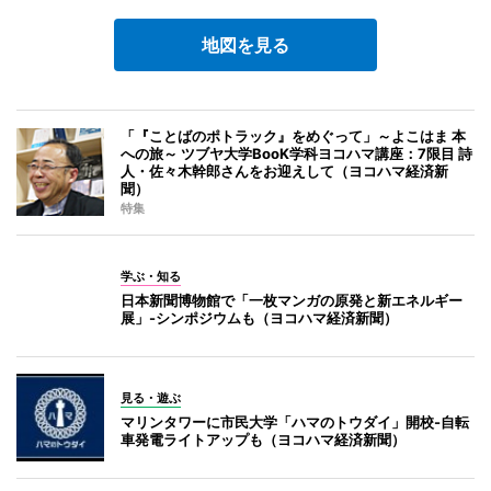
地図を見る
「『ことばのポトラック』をめぐって」～よこはま 本
への旅～ ツブヤ大学BooK学科ヨコハマ講座：7限目 詩
人・佐々木幹郎さんをお迎えして（ヨコハマ経済新
聞）
特集
学ぶ・知る
日本新聞博物館で「一枚マンガの原発と新エネルギー
展」-シンポジウムも（ヨコハマ経済新聞）
見る・遊ぶ
マリンタワーに市民大学「ハマのトウダイ」開校-自転
車発電ライトアップも（ヨコハマ経済新聞）