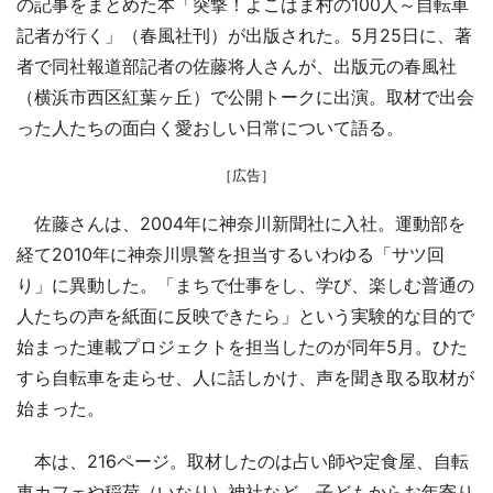
の記事をまとめた本「突撃！よこはま村の100人～自転車
記者が行く」（春風社刊）が出版された。5月25日に、著
者で同社報道部記者の佐藤将人さんが、出版元の春風社
（横浜市西区紅葉ヶ丘）で公開トークに出演。取材で出会
った人たちの面白く愛おしい日常について語る。
［広告］
佐藤さんは、2004年に神奈川新聞社に入社。運動部を
経て2010年に神奈川県警を担当するいわゆる「サツ回
り」に異動した。「まちで仕事をし、学び、楽しむ普通の
人たちの声を紙面に反映できたら」という実験的な目的で
始まった連載プロジェクトを担当したのが同年5月。ひた
すら自転車を走らせ、人に話しかけ、声を聞き取る取材が
始まった。
本は、216ページ。取材したのは占い師や定食屋、自転
車カフェや稲荷（いなり）神社など。子どもからお年寄り