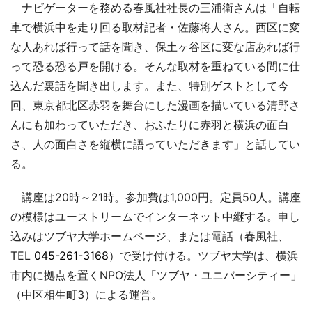
ナビゲーターを務める春風社社長の三浦衛さんは「自転
車で横浜中を走り回る取材記者・佐藤将人さん。西区に変
な人あれば行って話を聞き、保土ヶ谷区に変な店あれば行
って恐る恐る戸を開ける。そんな取材を重ねている間に仕
込んだ裏話を聞き出します。また、特別ゲストとして今
回、東京都北区赤羽を舞台にした漫画を描いている清野さ
んにも加わっていただき、おふたりに赤羽と横浜の面白
さ、人の面白さを縦横に語っていただきます」と話してい
る。
講座は20時～21時。参加費は1,000円。定員50人。講座
の模様はユーストリームでインターネット中継する。申し
込みはツブヤ大学ホームページ、または電話（春風社、
TEL
045-261-3168
）で受け付ける。ツブヤ大学は、横浜
市内に拠点を置くNPO法人「ツブヤ・ユニバーシティー」
（中区相生町3）による運営。