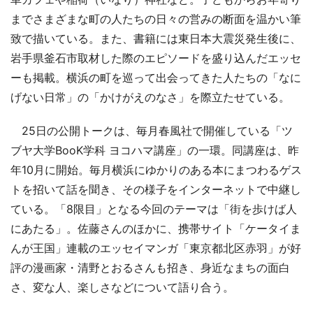
までさまざまな町の人たちの日々の営みの断面を温かい筆
致で描いている。また、書籍には東日本大震災発生後に、
岩手県釜石市取材した際のエピソードを盛り込んだエッセ
ーも掲載。横浜の町を巡って出会ってきた人たちの「なに
げない日常」の「かけがえのなさ」を際立たせている。
25日の公開トークは、毎月春風社で開催している「ツ
ブヤ大学BooK学科 ヨコハマ講座」の一環。同講座は、昨
年10月に開始。毎月横浜にゆかりのある本にまつわるゲス
トを招いて話を聞き、その様子をインターネットで中継し
ている。「8限目」となる今回のテーマは「街を歩けば人
にあたる」。佐藤さんのほかに、携帯サイト「ケータイま
んが王国」連載のエッセイマンガ「東京都北区赤羽」が好
評の漫画家・清野とおるさんも招き、身近なまちの面白
さ、変な人、楽しさなどについて語り合う。