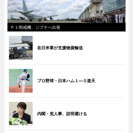
Ｐ１哨戒機、ジブチへ出発
在日米軍が支援物資輸送
プロ野球・日本ハム１―０楽天
内閣・党人事、説明避ける