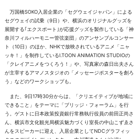
万国橋SOKO入居企業の「セグウェイジャパン」による
セグウェイの試乗（9日）や、横浜のオリジナルグッズを
展開する｢エクスポート｣が応援グッズを製作している「神
奈川フィルハーモニー管弦楽団」のアンサンブルコンサー
ト（10日）のほか、NHKで放映されているアニメ「ニャ
ッキ！」を制作しているI.TOON ANIMATION STUDIOの
「クレイアニメをつくろう！」や、写真家の森日出夫さん
が主宰するアマノスタジオの「メッセージポスターを創ろ
う」などのワークショップも。
また、9日17時30分からは、「クリエイティブが地域に
できること」をテーマに「ブリッジ・フォーラム」を行
う。ゲストに日本政策投資銀行常務執行役員の前田正尚さ
ん、横浜市文化観光局横浜魅力づくり室長の中山こずゑさ
んをスピーカーに迎え、入居企業としてNDCグラフィッ