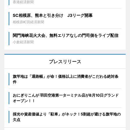
香港経済新聞
SC相模原、熊本と引き分け J3リーグ開幕
相模原町田経済新聞
関門海峡花火大会、無料エリアなしの門司側をライブ配信
小倉経済新聞
プレスリリース
旗竿地は「通路幅」が命！価格以上に消費者がこだわる絶対条
件
おにぎりこんが 羽田空港第一ターミナル店が8月10日グランド
オープン！！
採光や資産価値より「駐車」がネック！5割超が避ける旗竿地の
欠点