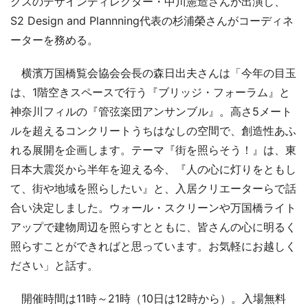
クスのデザインディレクター・中川憲造さんが出演し、
S2 Design and Plannning代表の杉浦榮さんがコーディネ
ーターを務める。
横濱万国橋覧会協会会長の森日出夫さんは「今年の目玉
は、1階空きスペースで行う『ブリッジ・フォーラム』と
神奈川フィルの『管弦楽団アンサンブル』。高さ5メート
ルを超えるコンクリートうちはなしの空間で、創造性あふ
れる展開を企画します。テーマ『街を照らそう！』は、東
日本大震災から半年を迎える今、『人の心に灯りをともし
て、街や地域を照らしたい』と、入居クリエーターらで話
合い決定しました。ウォール・スクリーンや万国橋ライト
アップで建物周辺を照らすとともに、皆さんの心に明るく
照らすことができればと思っています。お気軽にお越しく
ださい」と話す。
開催時間は11時～21時（10日は12時から）。入場無料