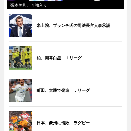
張本美和、４強入り
米上院、ブランチ氏の司法長官人事承認
柏、開幕白星 Ｊリーグ
町田、大勝で発進 Ｊリーグ
日本、豪州に惜敗 ラグビー